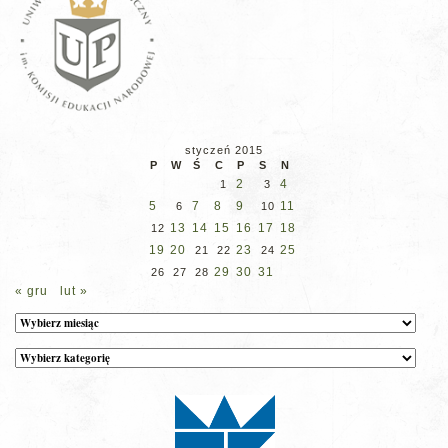
styczeń 2015
P
W
Ś
C
P
S
N
2
4
1
3
5
7
8
9
11
6
10
13
14
15
16
17
18
12
19
20
23
25
21
22
24
29
30
31
26
27
28
« gru
lut »
Archiwum
Kategorie
wpisów
na
stronie