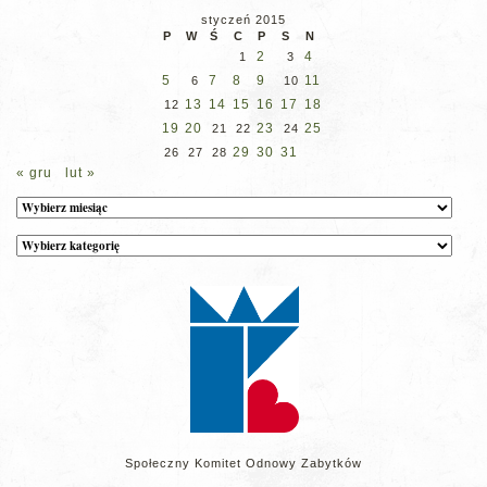
styczeń 2015
P
W
Ś
C
P
S
N
2
4
1
3
5
7
8
9
11
6
10
13
14
15
16
17
18
12
19
20
23
25
21
22
24
29
30
31
26
27
28
« gru
lut »
Archiwum
Kategorie
wpisów
na
stronie
Społeczny Komitet Odnowy Zabytków