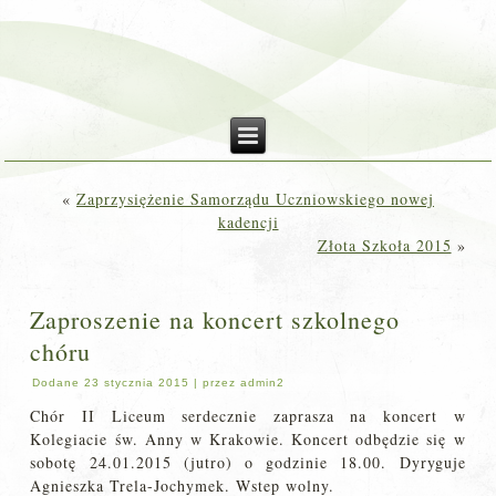
«
Zaprzysiężenie Samorządu Uczniowskiego nowej
kadencji
Złota Szkoła 2015
»
Zaproszenie na koncert szkolnego
chóru
Dodane
23 stycznia 2015
|
przez
admin2
Chór II Liceum serdecznie zaprasza na koncert w
Kolegiacie św. Anny w Krakowie. Koncert odbędzie się w
sobotę 24.01.2015 (jutro) o godzinie 18.00. Dyryguje
Agnieszka Trela-Jochymek. Wstep wolny.