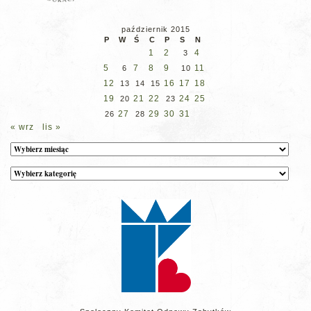
październik 2015
P
W
Ś
C
P
S
N
1
2
4
3
5
7
8
9
11
6
10
12
16
17
18
13
14
15
19
21
22
24
25
20
23
27
29
30
31
26
28
« wrz
lis »
Archiwum
Kategorie
wpisów
na
stronie