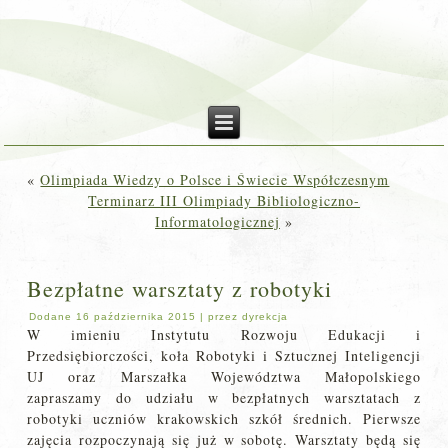
«
Olimpiada Wiedzy o Polsce i Świecie Współczesnym
Terminarz III Olimpiady Bibliologiczno-
Informatologicznej
»
Bezpłatne warsztaty z robotyki
Dodane
16 października 2015
|
przez
dyrekcja
W imieniu Instytutu Rozwoju Edukacji i
Przedsiębiorczości, koła Robotyki i Sztucznej Inteligencji
UJ oraz Marszałka Województwa Małopolskiego
zapraszamy do udziału w bezpłatnych warsztatach z
robotyki uczniów krakowskich szkół średnich. Pierwsze
zajęcia rozpoczynają się już w sobotę. Warsztaty będą się