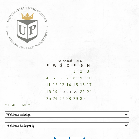
kwiecień 2016
P
W
Ś
C
P
S
N
1
2
3
4
5
6
7
8
9
10
11
12
13
14
15
16
17
18
19
23
24
20
21
22
25
26
27
28
29
30
« mar
maj »
Archiwum
Kategorie
wpisów
na
stronie