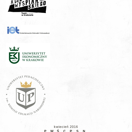
kwiecień 2016
P
W
Ś
C
P
S
N