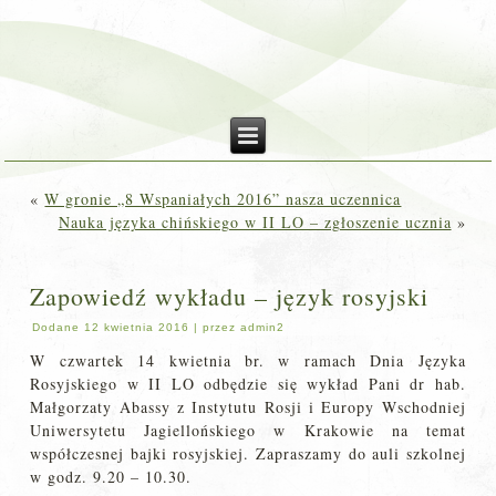
«
W gronie „8 Wspaniałych 2016” nasza uczennica
Nauka języka chińskiego w II LO – zgłoszenie ucznia
»
Zapowiedź wykładu – język rosyjski
Dodane
12 kwietnia 2016
|
przez
admin2
W czwartek 14 kwietnia br. w ramach Dnia Języka
Rosyjskiego w II LO odbędzie się wykład Pani dr hab.
Małgorzaty Abassy z Instytutu Rosji i Europy Wschodniej
Uniwersytetu Jagiellońskiego w Krakowie na temat
współczesnej bajki rosyjskiej. Zapraszamy do auli szkolnej
w godz. 9.20 – 10.30.