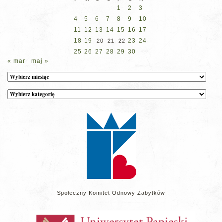
1
2
3
4
5
6
7
8
9
10
11
12
13
14
15
16
17
18
19
23
24
20
21
22
25
26
27
28
29
30
« mar
maj »
Archiwum
Kategorie
wpisów
na
stronie
Społeczny Komitet Odnowy Zabytków