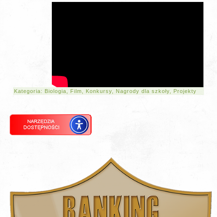
Kategoria:
Biologia
,
Film
,
Konkursy
,
Nagrody dla szkoły
,
Projekty