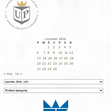
czerwiec 2016
P
W
Ś
C
P
S
N
1
2
3
4
5
6
8
9
10
12
7
11
13
18
14
15
16
17
19
20
21
22
23
24
25
26
28
29
30
27
« maj
lip »
Archiwum
Kategorie
wpisów
na
stronie