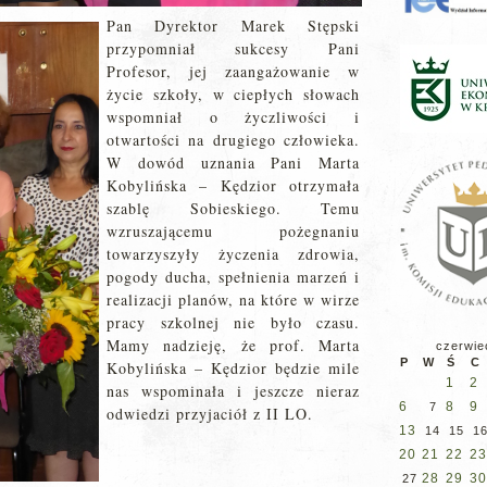
Pan Dyrektor Marek Stępski
przypomniał sukcesy Pani
Profesor, jej zaangażowanie w
życie szkoły, w ciepłych słowach
wspomniał o życzliwości i
otwartości na drugiego człowieka.
W dowód uznania Pani Marta
Kobylińska – Kędzior otrzymała
szablę Sobieskiego. Temu
wzruszającemu pożegnaniu
towarzyszyły życzenia zdrowia,
pogody ducha, spełnienia marzeń i
realizacji planów, na które w wirze
pracy szkolnej nie było czasu.
Mamy nadzieję, że prof. Marta
czerwie
P
W
Ś
C
Kobylińska – Kędzior będzie mile
1
2
nas wspominała i jeszcze nieraz
6
8
9
7
odwiedzi przyjaciół z II LO.
13
14
15
1
20
21
22
23
28
29
30
27