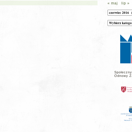
« maj
lip »
Archiwum
Kategorie
wpisów
na
stronie
Społeczny
Odnowy Z