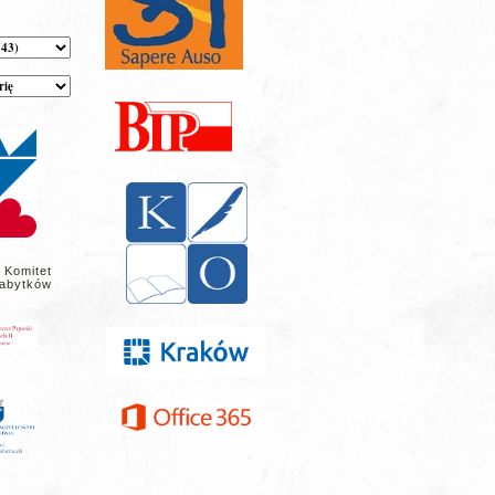
 Komitet
abytków