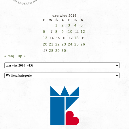
czerwiec 2016
P
W
Ś
C
P
S
N
1
2
3
4
5
6
8
9
10
12
7
11
13
18
14
15
16
17
19
20
21
22
23
24
25
26
28
29
30
27
« maj
lip »
Archiwum
Kategorie
wpisów
na
stronie