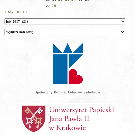
28
27
« sty
mar »
Archiwum
Kategorie
wpisów
na
stronie
Społeczny Komitet Odnowy Zabytków