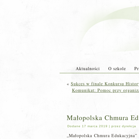
Aktualności
O szkole
Pr
«
Sukces w finale Konkursu Histor
Komunikat: Pomoc przy organiz
Małopolska Chmura Edu
Dodane
17 marca 2019
|
przez
dyrekcja
„Małopolska Chmura Edukacyjna” 