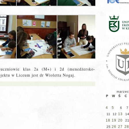
i uczniowie klas 2a (M+) i 2d (menedżersko-
jektu w Liceum jest dr Wioletta Nogaj.
marzec
P
W
Ś
C
4
5
6
7
13
11
12
1
18
19
20
2
26
27
28
25