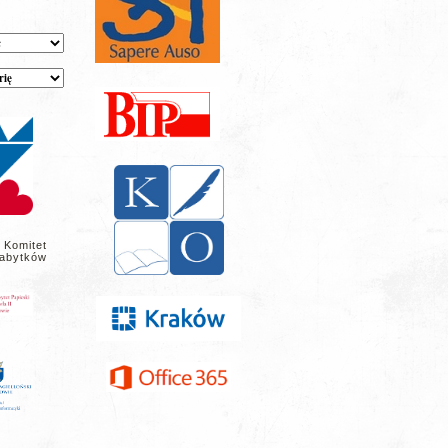
 Komitet
abytków