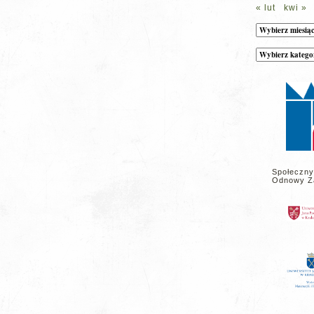
« lut
kwi »
Archiwum
Kategorie
wpisów
na
stronie
Społeczny
Odnowy Z