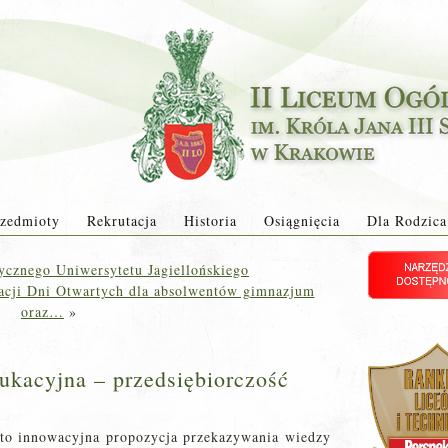
zedmioty
Rekrutacja
Historia
Osiągnięcia
Dla Rodzica
ycznego Uniwersytetu Jagiellońskiego
acji Dni Otwartych dla absolwentów gimnazjum
oraz…
»
kacyjna – przedsiębiorczość
to innowacyjna propozycja przekazywania wiedzy