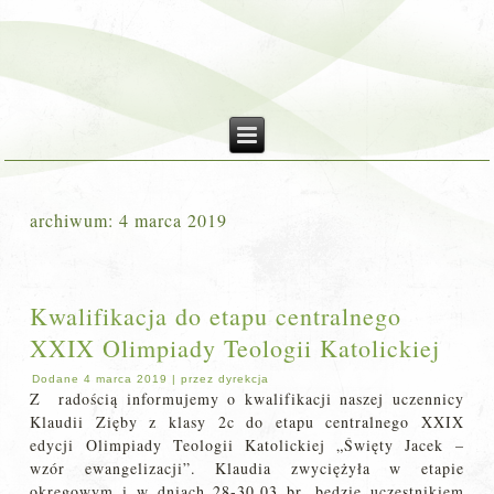
archiwum:
4 marca 2019
Kwalifikacja do etapu centralnego
XXIX Olimpiady Teologii Katolickiej
Dodane
4 marca 2019
|
przez
dyrekcja
Z radością informujemy o kwalifikacji naszej uczennicy
Klaudii Zięby z klasy 2c do etapu centralnego XXIX
edycji Olimpiady Teologii Katolickiej „Święty Jacek –
wzór ewangelizacji”. Klaudia zwyciężyła w etapie
okręgowym i w dniach 28-30.03 br. będzie uczestnikiem