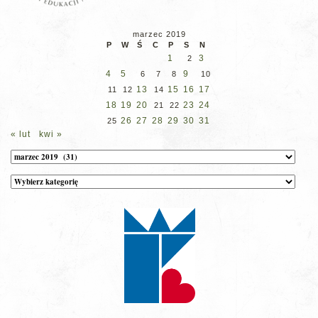
marzec 2019
P
W
Ś
C
P
S
N
1
3
2
4
5
9
6
7
8
10
13
15
16
17
11
12
14
18
19
20
23
24
21
22
26
27
28
29
30
31
25
« lut
kwi »
Archiwum
Kategorie
wpisów
na
stronie