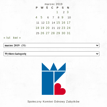
marzec 2019
P
W
Ś
C
P
S
N
1
3
2
4
5
9
6
7
8
10
13
15
16
17
11
12
14
18
19
20
23
24
21
22
26
27
28
29
30
31
25
« lut
kwi »
Archiwum
Kategorie
wpisów
na
stronie
Społeczny Komitet Odnowy Zabytków