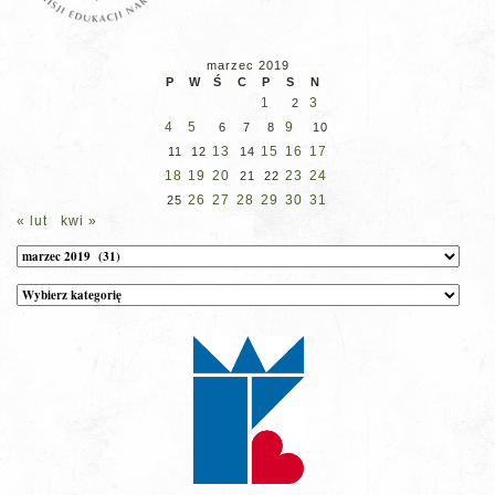
marzec 2019
P
W
Ś
C
P
S
N
1
3
2
4
5
9
6
7
8
10
13
15
16
17
11
12
14
18
19
20
23
24
21
22
26
27
28
29
30
31
25
« lut
kwi »
Archiwum
Kategorie
wpisów
na
stronie