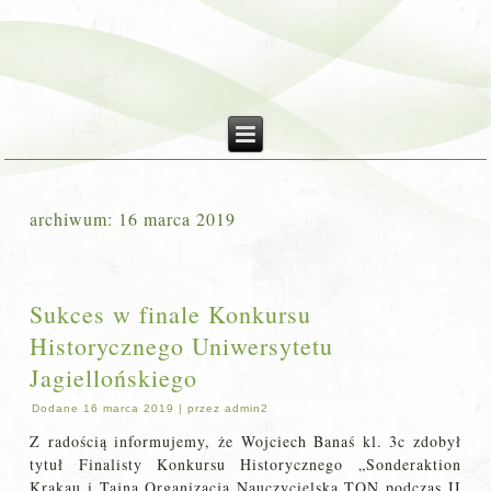
archiwum:
16 marca 2019
Sukces w finale Konkursu
Historycznego Uniwersytetu
Jagiellońskiego
Dodane
16 marca 2019
|
przez
admin2
Z radością informujemy, że Wojciech Banaś kl. 3c zdobył
tytuł Finalisty Konkursu Historycznego „Sonderaktion
Krakau i Tajna Organizacja Nauczycielska TON podczas II