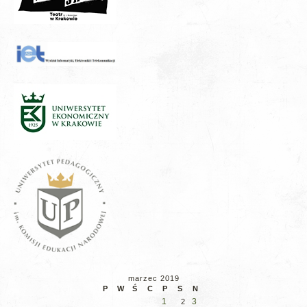
marzec 2019
P
W
Ś
C
P
S
N
1
3
2