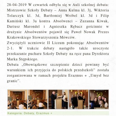
28-04-2019 W czwartek odbyła się w Auli szkolnej debata:
Mistrzowie Szkoły Debaty – Anna Kulma kl. 3j, Wiktoria
Tolarczyk kl. 3d, Bartłomiej Wróbel kl. 3d i Filip
Kamiński kl. 3a kontra Absolwenci – Zuzanna Kiwak,
Dariusz Marondel i Agnieszka Rębacz gościnnie w
drużynie Absolwentów pojawił się Paweł Nowak Prezes
Krakowskiego Stowarzyszenia Mówców.
Zwyciężyli uczniowie II Liceum pokonując Absolwentów
2-1. W trakcie debaty nastąpiło także uroczyste
przekazanie pucharu Szkoły Debaty na ręce pana Dyrektora
Marka Stępskiego.
Debata „Obowiązkowe szczepienie dzieci powinny być
warunkiem ich przyjęcia do polskich przedszkoli” została
zorganizowana w ramach projektu Erazmus + „Umysł bez
granic”.
Kategoria:
Debaty
,
Erazmus +