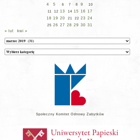
4
5
9
6
7
8
10
13
15
16
17
11
12
14
18
19
20
23
24
21
22
26
27
28
29
30
31
25
« lut
kwi »
Archiwum
Kategorie
wpisów
na
stronie
Społeczny Komitet Odnowy Zabytków