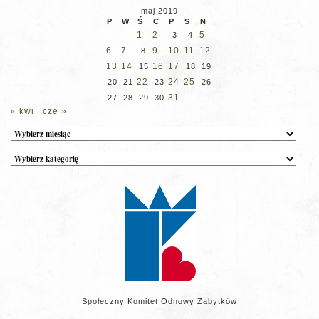
maj 2019
P
W
Ś
C
P
S
N
1
2
5
3
4
6
7
9
10
11
12
8
13
14
16
17
15
18
19
22
24
25
20
21
23
26
31
27
28
29
30
« kwi
cze »
Archiwum
Kategorie
wpisów
na
stronie
Społeczny Komitet Odnowy Zabytków