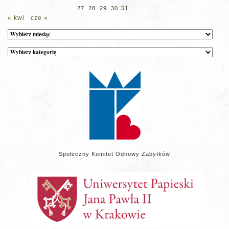
31
27
28
29
30
« kwi
cze »
Archiwum
Kategorie
wpisów
na
stronie
Społeczny Komitet Odnowy Zabytków