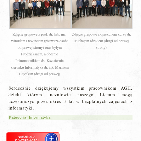
Zdjęcie grupowe z prof. dr. hab. inż.
Zdjęcie grupowe z opiekunem kursu dr.
Witoldem Dzwinelem (pierwsza osoba
Michałem Idzikiem (drugi od prawej
od prawej strony) oraz byłym
strony)
Prodziekanem, a obecnie
Pełnomocnikiem ds. Kształcenia
kierunku Informatyka dr. inż. Markiem
Gajęckim (drugi od prawej)
Serdecznie dziękujemy wszystkim pracownikom AGH,
dzięki którym, uczniowie naszego Liceum mogą
uczestniczyć przez okres 3 lat w bezpłatnych zajęciach z
informatyki.
Kategoria:
Informatyka