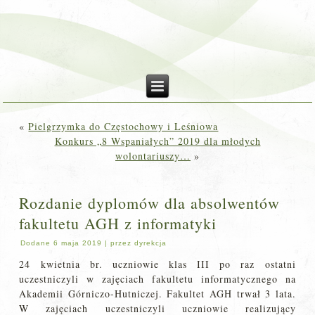
«
Pielgrzymka do Częstochowy i Leśniowa
Konkurs „8 Wspaniałych” 2019 dla młodych
wolontariuszy…
»
Rozdanie dyplomów dla absolwentów
fakultetu AGH z informatyki
Dodane
6 maja 2019
|
przez
dyrekcja
24 kwietnia br. uczniowie klas III po raz ostatni
uczestniczyli w zajęciach fakultetu informatycznego na
Akademii Górniczo-Hutniczej. Fakultet AGH trwał 3 lata.
W zajęciach uczestniczyli uczniowie realizujący