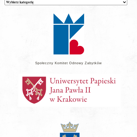
Kategorie
wpisów
na
stronie
Społeczny Komitet Odnowy Zabytków