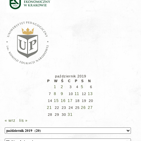
październik 2019
P
W
Ś
C
P
S
N
1
2
5
3
4
6
8
9
11
13
7
10
12
15
16
17
14
18
19
20
21
26
27
22
23
24
25
31
28
29
30
« wrz
lis »
Archiwum
Kategorie