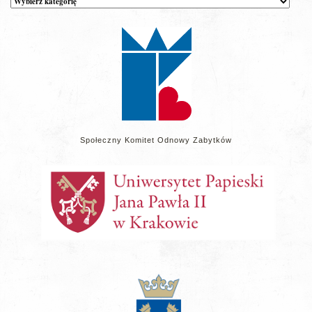
wpisów
na
stronie
Społeczny Komitet Odnowy Zabytków