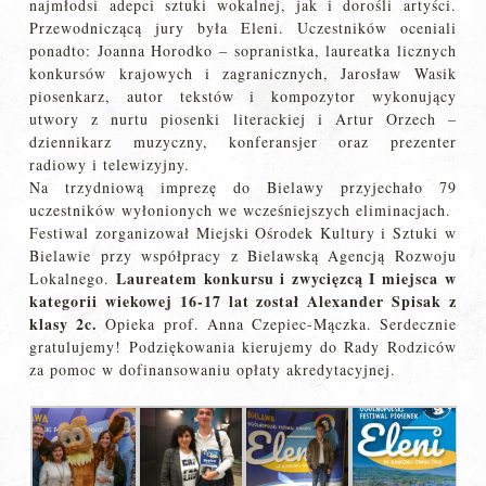
najmłodsi adepci sztuki wokalnej, jak i dorośli artyści.
Przewodniczącą jury była Eleni. Uczestników oceniali
ponadto: Joanna Horodko – sopranistka, laureatka licznych
konkursów krajowych i zagranicznych, Jarosław Wasik
piosenkarz, autor tekstów i kompozytor wykonujący
utwory z nurtu piosenki literackiej i Artur Orzech –
dziennikarz muzyczny, konferansjer oraz prezenter
radiowy i telewizyjny.
Na trzydniową imprezę do Bielawy przyjechało 79
uczestników wyłonionych we wcześniejszych eliminacjach.
Festiwal zorganizował Miejski Ośrodek Kultury i Sztuki w
Bielawie przy współpracy z Bielawską Agencją Rozwoju
Laureatem konkursu i zwycięzcą I miejsca w
Lokalnego.
kategorii wiekowej 16-17 lat został Alexander Spisak z
klasy 2c.
Opieka prof. Anna Czepiec-Mączka. Serdecznie
gratulujemy! Podziękowania kierujemy do Rady Rodziców
za pomoc w dofinansowaniu opłaty akredytacyjnej.