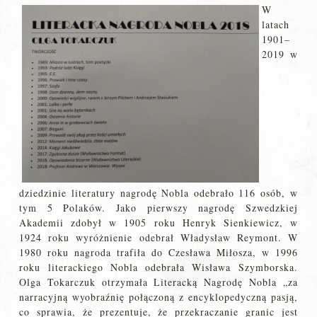
W
latach
1901–
2019 w
dziedzinie literatury nagrodę Nobla odebrało 116 osób, w
tym 5 Polaków. Jako pierwszy nagrodę Szwedzkiej
Akademii zdobył w 1905 roku Henryk Sienkiewicz, w
1924 roku wyróżnienie odebrał Władysław Reymont. W
1980 roku nagroda trafiła do Czesława Miłosza, w 1996
roku literackiego Nobla odebrała Wisława Szymborska.
Olga Tokarczuk otrzymała Literacką Nagrodę Nobla „za
narracyjną wyobraźnię połączoną z encyklopedyczną pasją,
co sprawia, że prezentuje, że przekraczanie granic jest