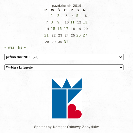
październik 2019
P
W
Ś
C
P
S
N
1
2
5
3
4
6
8
9
11
13
7
10
12
15
16
17
14
18
19
20
21
26
27
22
23
24
25
31
28
29
30
« wrz
lis »
Archiwum
Kategorie
wpisów
na
stronie
Społeczny Komitet Odnowy Zabytków