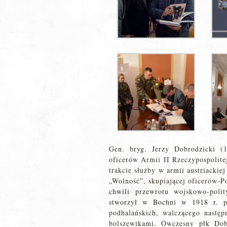
Gen. bryg. Jerzy Dobrodzicki (1
oficerów Armii II Rzeczypospolite
trakcie służby w armii austriackiej
„Wolność”, skupiającej oficerów-P
chwili przewrotu wojskowo-polit
stworzył w Bochni w 1918 r. pi
podhalańskich, walczącego następ
bolszewikami. Ówczesny płk Dob