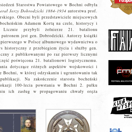
osiedzeń Starostwa Powiatowego w Bochni odbyła
erał Jerzy Dobrodzicki 1884-1934
autorstwa prof.
skiego. Obecni byli przedstawiciele miejscowych
 bocheńskim Adamem Kortą na czele, historycy i
j. Licznie przybyli żołnierze 21. batalionu
 patronem jest gen. Dobrodzicki. Autorzy książki
go pierwszego w Polsce albumowego wydawnictwa o
rys historyczny z przebiegiem życia i służby gen.
iczny z publikowanymi po raz pierwszy licznymi
część poświęcona 21. batalionowi logistycznemu.
ania dotyczące różnych aspektów wojskowości i
ie Bochni, w której odzyskaniu i ugruntowaniu tak
publikacji. Na zakończenie starosta bocheński
kazji 100-lecia powstania w Bochni 2. pułku
aniu ich zasług w propagowaniu chwały oręża