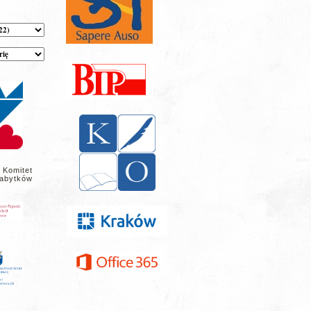
 Komitet
abytków