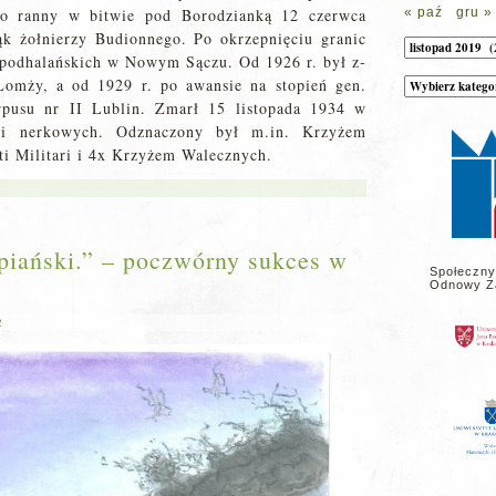
żko ranny w bitwie pod Borodzianką 12 czerwca
« paź
gru »
ąk żołnierzy Budionnego. Po okrzepnięciu granic
Archiwum
 podhalańskich w Nowym Sączu. Od 1926 r. był z-
Łomży, a od 1929 r. po awansie na stopień gen.
Kategorie
wpisów
rpusu nr II Lublin. Zmarł 15 listopada 1934 w
na
stronie
ji nerkowych. Odznaczony był m.in. Krzyżem
i Militari i 4x Krzyżem Walecznych.
piański.” – poczwórny sukces w
Społeczny
Odnowy Z
2