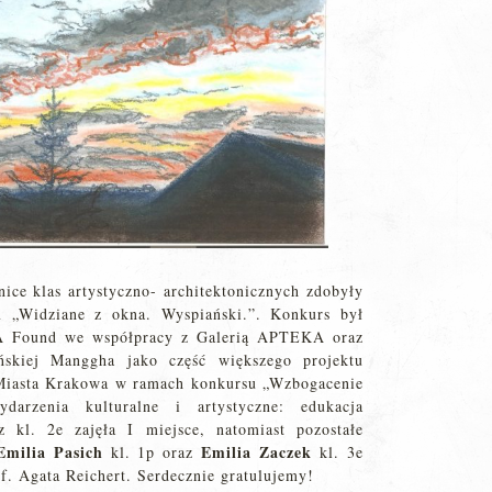
ce klas artystyczno- architektonicznych zdobyły
m „Widziane z okna. Wyspiański.”. Konkurs był
A Found we współpracy z Galerią APTEKA oraz
skiej Manggha jako część większego projektu
Miasta Krakowa w ramach konkursu „Wzbogacenie
darzenia kulturalne i artystyczne: edukacja
z kl. 2e zajęła I miejsce, natomiast pozostałe
Emilia Pasich
Emilia Zaczek
kl. 1p oraz
kl. 3e
f. Agata Reichert. Serdecznie gratulujemy!