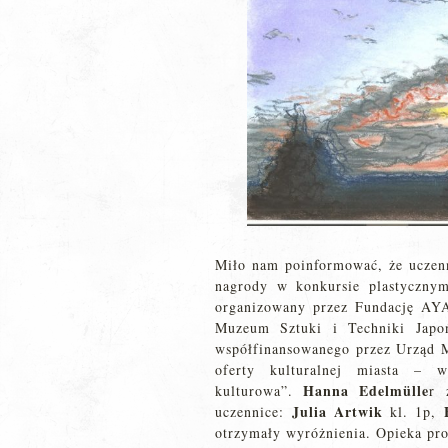
Miło nam poinformować, że uczenni
nagrody w konkursie plastyczny
organizowany przez Fundację AY
Muzeum Sztuki i Techniki Japoń
współfinansowanego przez Urząd 
oferty kulturalnej miasta – wy
Hanna Edelmülle
kulturowa”.
r 
Julia Artwik
uczennice:
kl. 1p,
otrzymały wyróżnienia. Opieka pro