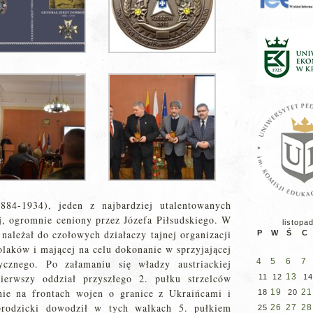
884-1934), jeden z najbardziej utalentowanych
j, ogromnie ceniony przez Józefa Piłsudskiego. W
listopa
 należał do czołowych działaczy tajnej organizacji
P
W
Ś
C
olaków i mającej na celu dokonanie w sprzyjającej
4
5
6
7
ycznego. Po załamaniu się władzy austriackiej
erwszy oddział przyszłego 2. pułku strzelców
13
11
12
14
nie na frontach wojen o granice z Ukraińcami i
19
21
18
20
rodzicki dowodził w tych walkach 5. pułkiem
26
27
28
25