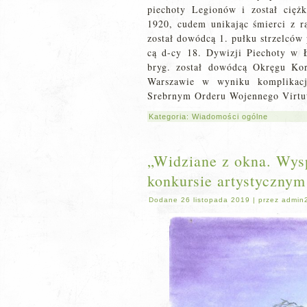
piechoty Legionów i został cię
1920, cudem unikając śmierci z r
został dowódcą 1. pułku strzelców
cą d-cy 18. Dywizji Piechoty w 
bryg. został dowódcą Okręgu Ko
Warszawie w wyniku komplikac
Srebrnym Orderu Wojennego Virtut
Kategoria:
Wiadomości ogólne
„Widziane z okna. Wys
konkursie artystycznym
Dodane
26 listopada 2019
|
przez
admin