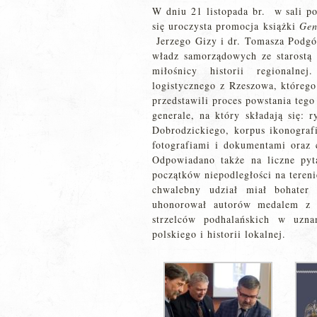
W dniu 21 listopada br. w sali p
się uroczysta promocja książki
Gen
Jerzego Gizy i dr. Tomasza Podgór
władz samorządowych ze starostą
miłośnicy historii regionalne
logistycznego z Rzeszowa, którego
przedstawili proces powstania te
generale, na który składają się: 
Dobrodzickiego, korpus ikonograf
fotografiami i dokumentami oraz 
Odpowiadano także na liczne pyt
początków niepodległości na teren
chwalebny udział miał bohater 
uhonorował autorów medalem z o
strzelców podhalańskich w uzn
polskiego i historii lokalnej.