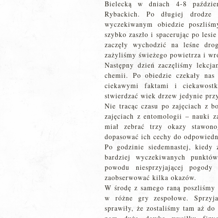
Bielecką w dniach 4-8 paździ
Rybackich. Po długiej drodze 
wyczekiwanym obiedzie poszliśm
szybko zaszło i spacerując po lesi
zaczęły wychodzić na leśne dr
zażyliśmy świeżego powietrza i wr
Następny dzień zaczęliśmy lekcja
chemii. Po obiedzie czekały nas
ciekawymi faktami i ciekawost
stwierdzać wiek drzew jedynie prz
Nie tracąc czasu po zajęciach z 
zajęciach z entomologii – nauki 
miał zebrać trzy okazy stawono
dopasować ich cechy do odpowiedni
Po godzinie siedemnastej, kiedy 
bardziej wyczekiwanych punkt
powodu niesprzyjającej pogody
zaobserwować kilka okazów.
W środę z samego raną poszliśmy n
w różne gry zespołowe. Sprzyja
sprawiły, że zostaliśmy tam aż do