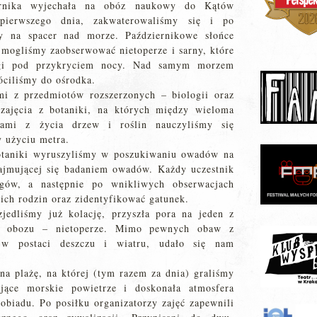
ernika wyjechała na obóz naukowy do Kątów
pierwszego dnia, zakwaterowaliśmy się i po
y na spacer nad morze. Październikowe słońce
e mogliśmy zaobserwować nietoperze i sarny, które
ogi pod przykryciem nocy. Nad samym morzem
óciliśmy do ośrodka.
mi z przedmiotów rozszerzonych – biologii oraz
 zajęcia z botaniki, na których między wieloma
kami z życia drzew i roślin nauczyliśmy się
y użyciu metra.
botaniki wyruszyliśmy w poszukiwaniu owadów na
zajmującej się badaniem owadów. Każdy uczestnik
gów, a następnie po wnikliwych obserwacjach
ch rodzin oraz zidentyfikować gatunek.
zjedliśmy już kolację, przyszła pora na jeden z
ów obozu – nietoperze. Mimo pewnych obaw z
 w postaci deszczu i wiatru, udało się nam
a plażę, na której (tym razem za dnia) graliśmy
jące morskie powietrze i doskonała atmosfera
 obiadu. Po posiłku organizatorzy zajęć zapewnili