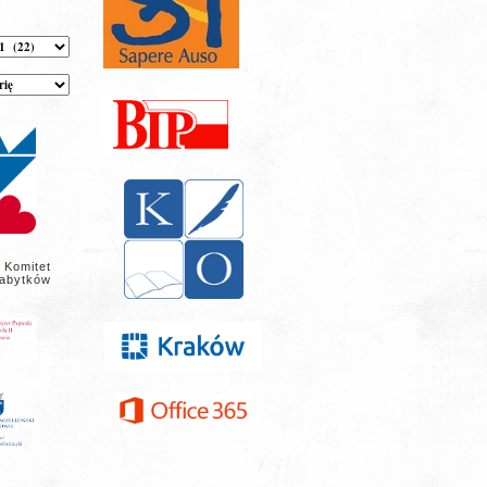
 Komitet
abytków