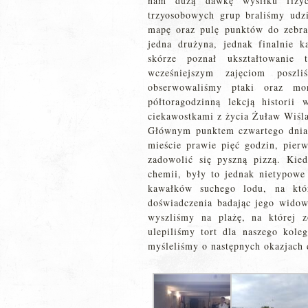
nam dużą dawkę wysiłku fizyc
trzyosobowych grup braliśmy udzi
mapę oraz pulę punktów do zebr
jedna drużyna, jednak finalnie 
skórze poznał ukształtowanie 
wcześniejszym zajęciom posz
obserwowaliśmy ptaki oraz mo
półtoragodzinną lekcją historii 
ciekawostkami z życia Żuław Wiśla
Głównym punktem czwartego dnia
mieście prawie pięć godzin, pier
zadowolić się pyszną pizzą. Kie
chemii, były to jednak nietypowe 
kawałków suchego lodu, na któ
doświadczenia badając jego widowi
wyszliśmy na plażę, na której z
ulepiliśmy tort dla naszego kol
myśleliśmy o następnych okazjach 