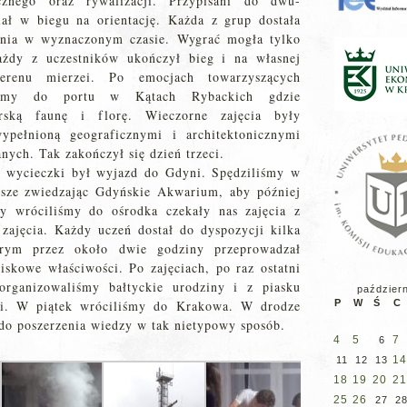
znego oraz rywalizacji. Przypisani do dwu-
ał w biegu na orientację. Każda z grup dostała
ania w wyznaczonym czasie. Wygrać mogła tylko
każdy z uczestników ukończył bieg i na własnej
terenu mierzei. Po emocjach towarzyszących
liśmy do portu w Kątach Rybackich gdzie
rską faunę i florę. Wieczorne zajęcia były
wypełnioną geograficznymi i architektonicznymi
nych. Tak zakończył się dzień trzeci.
 wycieczki był wyjazd do Gdyni. Spędziliśmy w
wsze zwiedzając Gdyńskie Akwarium, aby później
dy wróciliśmy do ośrodka czekały nas zajęcia z
zajęcia. Każdy uczeń dostał do dyspozycji kilka
rym przez około dwie godziny przeprowadzał
skowe właściwości. Po zajęciach, po raz ostatni
organizowaliśmy bałtyckie urodziny i z piasku
paździer
egi. W piątek wróciliśmy do Krakowa. W drodze
P
W
Ś
C
do poszerzenia wiedzy w tak nietypowy sposób.
4
5
7
6
14
11
12
13
18
19
20
21
25
26
27
2