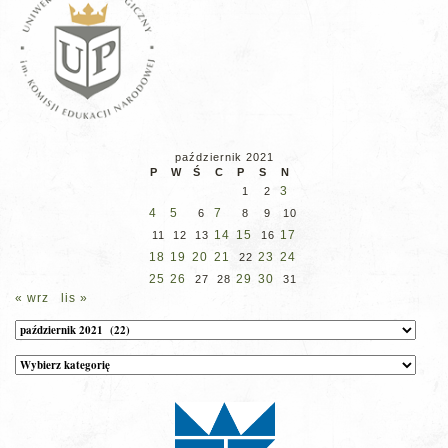
październik 2021
P
W
Ś
C
P
S
N
3
1
2
4
5
7
6
8
9
10
14
15
17
11
12
13
16
18
19
20
21
23
24
22
25
26
29
30
27
28
31
« wrz
lis »
Archiwum
Kategorie
wpisów
na
stronie