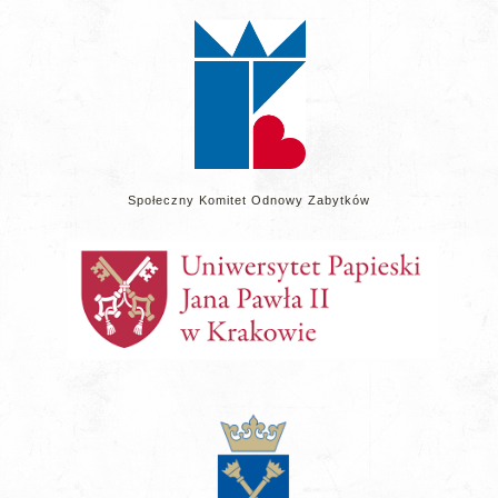
stronie
Społeczny Komitet Odnowy Zabytków