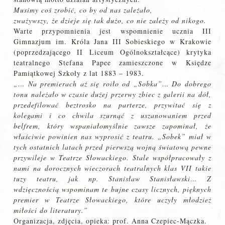
Musimy coś zrobić, co by od nas zależało,
zważywszy, że dzieje się tak dużo, co nie zależy od nikogo.
Warte przypomnienia jest wspomnienie ucznia III
Gimnazjum im. Króla Jana III Sobieskiego w Krakowie
(poprzedzającego II Liceum Ogólnokształcące) krytyka
teatralnego Stefana Papee zamieszczone w Księdze
Pamiątkowej Szkoły z lat 1883 – 1983.
„… Na premierach aż się roiło od „Sobka”… Do dobrego
tonu należało w czasie dużej przerwy zbiec z galerii na dół,
przedefilować beztrosko na parterze, przywitać się z
kolegami i co chwila szurnąć z uszanowaniem przed
belfrem, który wspaniałomyślnie zawsze zapominał, że
właściwie powinien nas wyprosić z teatru. „Sobek” miał w
tych ostatnich latach przed pierwszą wojną światową pewne
przywileje w Teatrze Słowackiego. Stale współpracowały z
nami na dorocznych wieczorach teatralnych klas VII takie
tuzy teatru, jak np. Stanisław Stanisławski… Z
wdzięcznością wspominam te bujne czasy licznych, pięknych
premier w Teatrze Słowackiego, które uczyły młodzież
miłości do literatury.”
Organizacja, zdjęcia, opieka: prof. Anna Czepiec-Mączka.