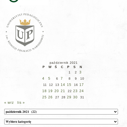
październik 2021
P
W
Ś
C
P
S
N
3
1
2
4
5
7
6
8
9
10
14
15
17
11
12
13
16
18
19
20
21
23
24
22
25
26
29
30
27
28
31
« wrz
lis »
Archiwum
Kategorie
wpisów
na