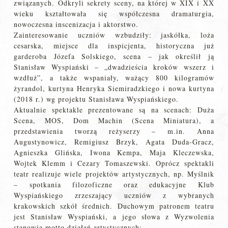
związanych. Odkryli sekrety sceny, na której w XIX i XX
wieku kształtowała się współczesna dramaturgia,
nowoczesna inscenizacja i aktorstwo.
Zainteresowanie uczniów wzbudziły: jaskółka, loża
cesarska, miejsce dla inspicjenta, historyczna już
garderoba Józefa Solskiego, scena – jak określił ją
Stanisław Wyspiański – „dwadzieścia kroków wszerz i
wzdłuż”, a także wspaniały, ważący 800 kilogramów
żyrandol, kurtyna Henryka Siemiradzkiego i nowa kurtyna
(2018 r.) wg projektu Stanisława Wyspiańskiego.
Aktualnie spektakle prezentowane są na scenach: Duża
Scena, MOS, Dom Machin (Scena Miniatura), a
przedstawienia tworzą reżyserzy – m.in. Anna
Augustynowicz, Remigiusz Brzyk, Agata Duda-Gracz,
Agnieszka Glińska, Iwona Kempa, Maja Kleczewska,
Wojtek Klemm i Cezary Tomaszewski. Oprócz spektakli
teatr realizuje wiele projektów artystycznych, np. Myślnik
– spotkania filozoficzne oraz edukacyjne Klub
Wyspiańskiego zrzeszający uczniów z wybranych
krakowskich szkół średnich. Duchowym patronem teatru
jest Stanisław Wyspiański, a jego słowa z Wyzwolenia
stanowią motto działań artystycznych: