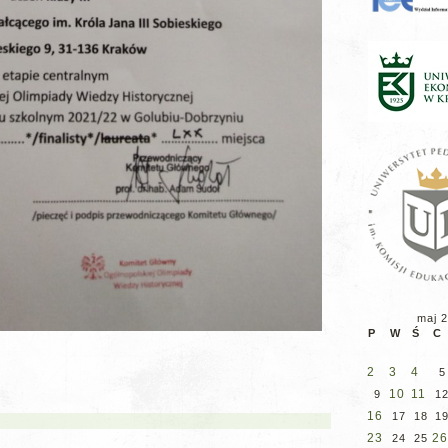
maj 
P
W
Ś
C
2
3
4
5
10
11
9
1
16
17
18
1
23
26
24
25