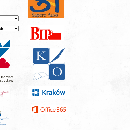
 Komitet
abytków