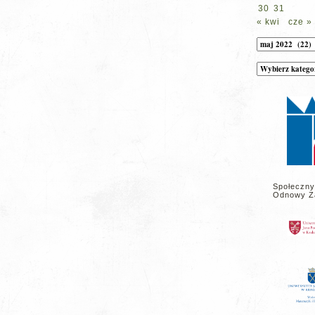
30
31
« kwi
cze »
Archiwum
Kategorie
wpisów
na
stronie
Społeczny
Odnowy Z