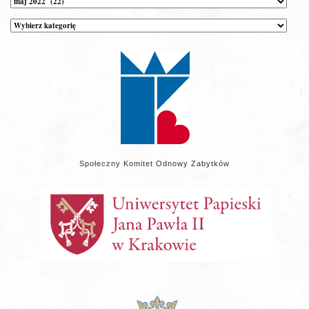
Kategorie
wpisów
na
stronie
Społeczny Komitet Odnowy Zabytków