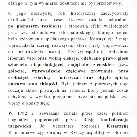
dlatego w tym wymiarze dokument nie był przełomowy.
O jego niezwykłej roli historycznej zadecydowały
okoliczności oraz treść. Ustawa została uchwalona
po pierwszym rozbiorze
i stanowiła efekt wieloletnich
prac tzw. stronnictwa reformatorskiego, którego celem
było uzdrowienie upadającego państwa. Konstytucja 3 maja
wprowadzała szereg rozwiązań, które miały doprowadzić
zniesiono
do uzdrowienia ustroju Rzeczypospolitej:
liberum veto oraz wolną elekcję, odebrano prawo głosu
szlachcie nieposiadającej majątków ziemskich (tzw.
gołocie), wprowadzono częściowe zrównanie praw
osobistych szlachty i mieszczan oraz objęto opieką
państwa stan chłopski.
Była jednym z pierwszych tego
rodzaju aktów prawnych na świecie, który jednak został
uchylony w wyniku przegranej przez stronę polską tzw.
wojny o konstytucję.
W 1792 r.
zawiązana została przez cześć polskich
konfederacja
magnatów popieranych przez Rosję
targowicka
Katarzynę
. Jej uczestnicy poprosili
II
o interwencję zbrojną w Rzeczypospolitej w obronie