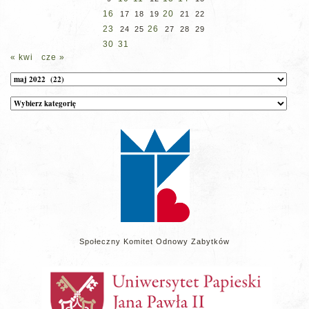
16
20
17
18
19
21
22
23
26
24
25
27
28
29
30
31
« kwi
cze »
Archiwum
Kategorie
wpisów
na
stronie
Społeczny Komitet Odnowy Zabytków