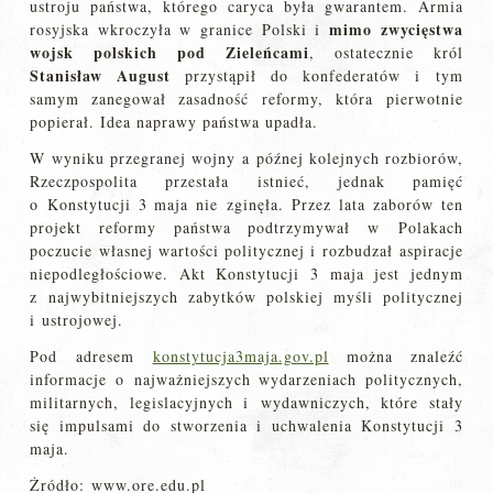
ustroju państwa, którego caryca była gwarantem. Armia
mimo zwycięstwa
rosyjska wkroczyła w granice Polski i
wojsk polskich pod Zieleńcami
, ostatecznie król
Stanisław August
przystąpił do konfederatów i tym
samym zanegował zasadność reformy, która pierwotnie
popierał. Idea naprawy państwa upadła.
W wyniku przegranej wojny a późnej kolejnych rozbiorów,
Rzeczpospolita przestała istnieć, jednak pamięć
o Konstytucji 3 maja nie zginęła. Przez lata zaborów ten
projekt reformy państwa podtrzymywał w Polakach
poczucie własnej wartości politycznej i rozbudzał aspiracje
niepodległościowe. Akt Konstytucji 3 maja jest jednym
z najwybitniejszych zabytków polskiej myśli politycznej
i ustrojowej.
Pod adresem
konstytucja3maja.gov.pl
można znaleźć
informacje o najważniejszych wydarzeniach politycznych,
militarnych, legislacyjnych i wydawniczych, które stały
się impulsami do stworzenia i uchwalenia Konstytucji 3
maja.
Żródło: www.ore.edu.pl