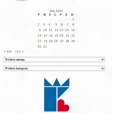
maj 2022
P
W
Ś
C
P
S
N
1
2
3
4
5
6
7
8
10
11
13
14
9
12
15
16
20
17
18
19
21
22
23
26
24
25
27
28
29
30
31
« kwi
cze »
Archiwum
Kategorie
wpisów
na
stronie