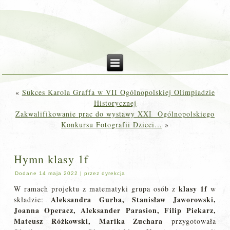
«
Sukces Karola Graffa w VII Ogólnopolskiej Olimpiadzie
Historycznej
Zakwalifikowanie prac do wystawy XXI Ogólnopolskiego
Konkursu Fotografii Dzieci…
»
Hymn klasy 1f
Dodane
14 maja 2022
|
przez
dyrekcja
klasy 1f
W ramach projektu z matematyki grupa osób z
w
Aleksandra Gurba, Stanisław Jaworowski,
składzie:
Joanna Operacz, Aleksander Parasion, Filip Piekarz,
Mateusz Różkowski, Marika Zuchara
przygotowała