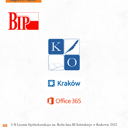
© II Liceum Ogólnokształcące im. Króla Jana III Sobieskiego w Krakowie 2022