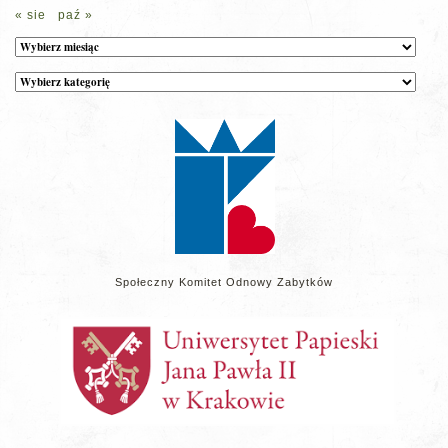
« sie
paź »
Archiwum
Kategorie
wpisów
na
stronie
Społeczny Komitet Odnowy Zabytków