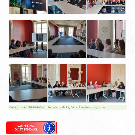
Kategoria:
Biblioteka
,
Język polski
,
Wiadomości ogólne