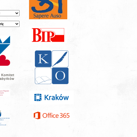
 Komitet
abytków