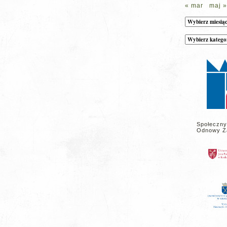
« mar
maj »
Archiwum
Kategorie
wpisów
na
stronie
Społeczny
Odnowy Z