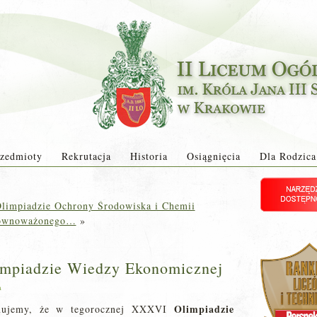
zedmioty
Rekrutacja
Historia
Osiągnięcia
Dla Rodzica
limpiadzie Ochrony Środowiska i Chemii
ównoważonego…
»
impiadzie Wiedzy Ekonomicznej
a
Olimpiadzie
rmujemy, że w tegorocznej XXXVI