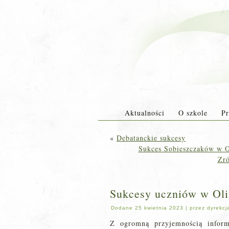
Aktualności
O szkole
Pr
«
Debatanckie sukcesy
Sukces Sobieszczaków w O
Zr
Sukcesy uczniów w Ol
Dodane
25 kwietnia 2023
|
przez
dyrekcj
Z ogromną przyjemnością info