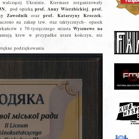
walczącej Ukrainie. Kiermasz zorganizowały
 3N
prof. Anny Wierzbickiej
prof.
, pod opieką
,
ny Zawodnik
prof. Katarzyny Kroczek
oraz
.
zono na zakup tzw. staz taktycznych– opasek
Wysznewe na
szkańców z 70-tysięcznego miasta
tamują krew w przypadku urazu kończyn, nie
piękne podziękowania.