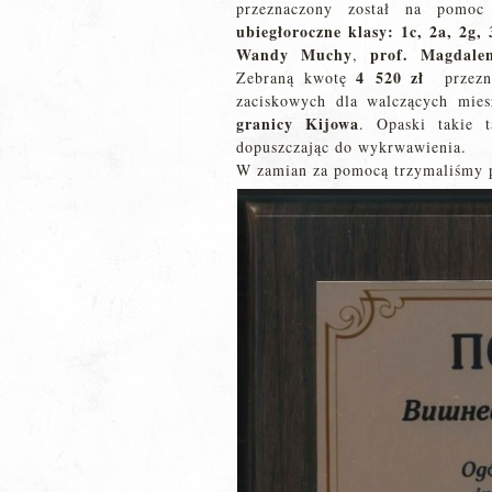
przeznaczony został na pomoc 
ubiegłoroczne klasy: 1c, 2a, 2g,
Wandy Muchy
prof. Magdale
,
4 520 zł
Zebraną kwotę
przeznac
zaciskowych dla walczących mie
granicy Kijowa
. Opaski takie 
dopuszczając do wykrwawienia.
W zamian za pomocą trzymaliśmy 