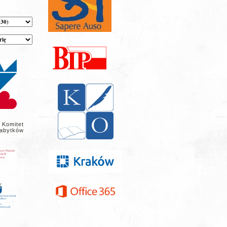
 Komitet
abytków