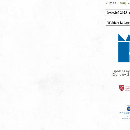
« mar
maj »
Archiwum
Kategorie
wpisów
na
stronie
Społeczny
Odnowy Z