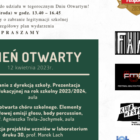
 do udziału w tegorocznym Dniu Otwartym!
środa) w godz. 13.40 – 16.45
 o zabranie legitymacji szkolnej
czegółowy plan wydarzenia
 P R A S Z A M Y