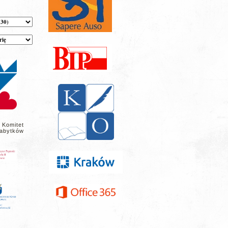
 Komitet
abytków