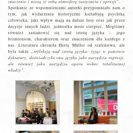
znaczenie i niosą ze sobą atmosferę zaszczucia i opresji”.
Spotkanie ze wspomnieniami autorki przypomniało nam o
tym, jak wydarzenia historyczne kształtują psychikę
człowieka, jaki wpływ mają na dalsze losy oraz jak przez
decyzje innych ludzi, jednostka może cierpieć. Mogliśmy
również zastanowić się nad istotą języka – jego
brzmieniem, charakterem oraz znaczeniem dla każdego z
nas. Literatura chroniła Hertę Müller od szaleństwa, ale
była także
„refleksją nad istotą języka: żyjąc w państwie
dyktatury, doświadczyła ona języka jako narzędzia represji,
ale również jako narzędzia oporu wobec totalitarnej
władzy”.