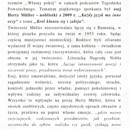
rozmów ,,Własny pokój” w ramach podcastów Tygodnika
esej
Powszechnego. Tematem piątkowego spotkania był
Herty Müller – noblistki z 2009 r
. ,,Każdy język ma inne
oczy”
z tomu
,,Król kłania się i zabija”.
Twórczość Müller nierozerwalnie łączy się z Rumunią, w
której pisarka przyszła na świat w 1953 roku, będąc
częścią mniejszości niemieckiej. Rodzice byli ofiarami
wydarzeń II wojny światowej, a sama kobieta – świadkiem
powojennej reżimowej rzeczywistości, która cały czas jest
obecna w jej twórczości. Literacką Nagrodę Nobla
otrzymała jako ta, która
„łącząc intensywność poezji i
szczerość prozy, przedstawia świat wykorzenionych”.
Esej, który omawialiśmy, dotyczył istoty języka, poruszał
zagadnienie wolności, terroru politycznego, strachu,
kontroli jednostki przez władze, pamięci pokoleniowej i
wpływu rodziny na indywidualny rozwój człowieka.
Wszystko to wpłynęło na prozę Herty Müller, która w
swoich osobliwych, często zmysłowych opisach obrazów z
życia, przelewa na papier własne emocje,
„
gdzie nazwy
zwyczajnych, codziennych przedmiotów, jak grzebień,
szczoteczka do zębów, walizka czy guzik, zyskują nowe