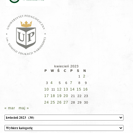
kwiecień 2023
P
W
Ś
C
P
S
N
2
1
4
7
3
5
6
8
9
10
12
13
14
15
16
11
17
18
19
20
21
22
23
24
25
26
27
28
29
30
« mar
maj »
Archiwum
Kategorie
wpisów