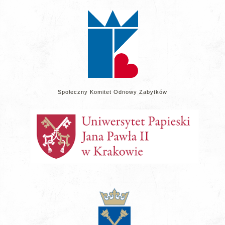
na
stronie
Społeczny Komitet Odnowy Zabytków