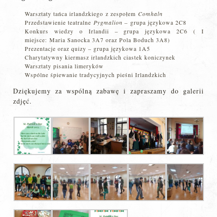
Warsztaty tańca irlandzkiego z zespołem
Comhaln
Przedstawienie teatralne
Pygmalion –­
grupa językowa 2C8
Konkurs wiedzy o Irlandii – grupa językowa 2C6 ( I
miejsce: Maria Sanocka 3A7 oraz Pola Boduch 3A8)
Prezentacje oraz quizy – grupa językowa 1A5
Charytatywny kiermasz irlandzkich ciastek koniczynek
Warsztaty pisania limeryków
Wspólne śpiewanie tradycyjnych pieśni Irlandzkich
Dziękujemy za wspólną zabawę i zapraszamy do galerii
zdjęć.