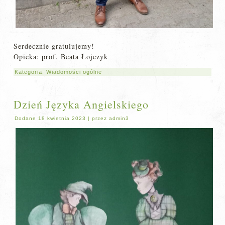
Serdecznie gratulujemy!
Opieka: prof. Beata Łojczyk
Kategoria:
Wiadomości ogólne
Dzień Języka Angielskiego
Dodane
18 kwietnia 2023
|
przez
admin3