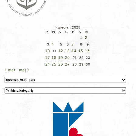
kwiecień 2023
P
W
Ś
C
P
S
N
2
1
4
7
3
5
6
8
9
10
12
13
14
15
16
11
17
18
19
20
21
22
23
24
25
26
27
28
29
30
« mar
maj »
Archiwum
Kategorie
wpisów
na
stronie