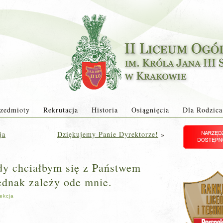
zedmioty
Rekrutacja
Historia
Osiągnięcia
Dla Rodzica
ja
Dziękujemy Panie Dyrektorze!
»
dy chciałbym się z Państwem
ednak zależy ode mnie.
ekcja