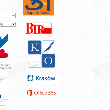
 Komitet
abytków