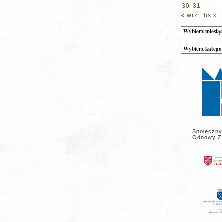
30
31
« wrz
lis »
Archiwum
Kategorie
wpisów
na
stronie
Społeczny
Odnowy Z