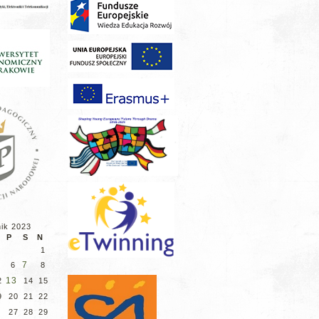
nik 2023
P
S
N
1
7
6
8
13
2
14
15
9
20
21
22
6
27
28
29