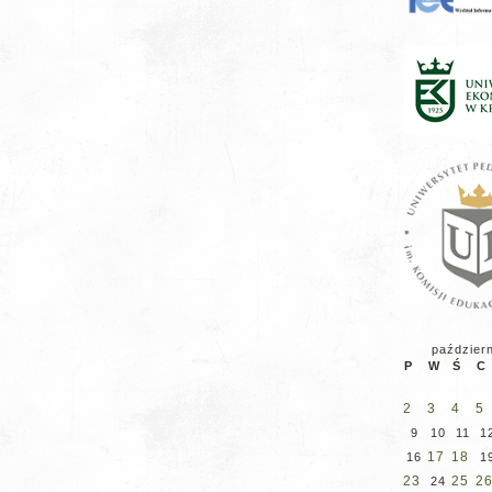
paździer
P
W
Ś
C
2
3
4
5
9
10
11
1
17
18
16
1
23
25
2
24