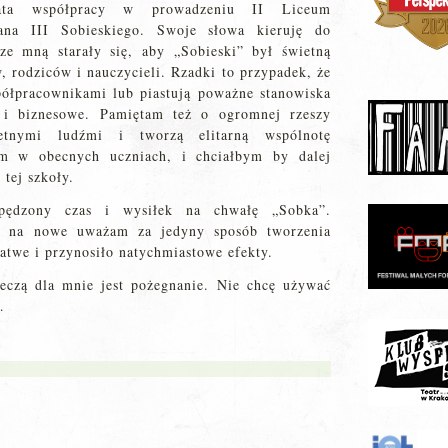
lata współpracy w prowadzeniu II Liceum
ana III Sobieskiego. Swoje słowa kieruję do
ze mną starały się, aby „Sobieski” był świetną
, rodziców i nauczycieli. Rzadki to przypadek, że
ółpracownikami lub piastują poważne stanowiska
e i biznesowe. Pamiętam też o ogromnej rzeszy
hetnymi ludźmi i tworzą elitarną wspólnotę
am w obecnych uczniach, i chciałbym by dalej
 tej szkoły.
spędzony czas i wysiłek na chwałę „Sobka”.
ie na nowe uważam za jedyny sposób tworzenia
łatwe i przynosiło natychmiastowe efekty.
rzeczą dla mnie jest pożegnanie. Nie chcę używać
…