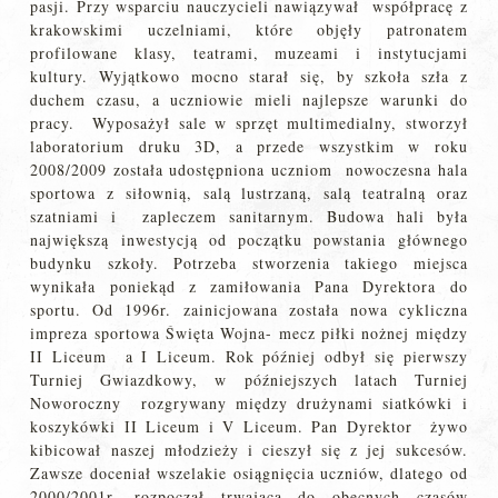
pasji. Przy wsparciu nauczycieli nawiązywał współpracę z
krakowskimi uczelniami, które objęły patronatem
profilowane klasy, teatrami, muzeami i instytucjami
kultury. Wyjątkowo mocno starał się, by szkoła szła z
duchem czasu, a uczniowie mieli najlepsze warunki do
pracy. Wyposażył sale w sprzęt multimedialny, stworzył
laboratorium druku 3D, a przede wszystkim w roku
2008/2009 została udostępniona uczniom nowoczesna hala
sportowa z siłownią, salą lustrzaną, salą teatralną oraz
szatniami i zapleczem sanitarnym. Budowa hali była
największą inwestycją od początku powstania głównego
budynku szkoły. Potrzeba stworzenia takiego miejsca
wynikała poniekąd z zamiłowania Pana Dyrektora do
sportu. Od 1996r. zainicjowana została nowa cykliczna
impreza sportowa Święta Wojna- mecz piłki nożnej między
II Liceum a I Liceum. Rok później odbył się pierwszy
Turniej Gwiazdkowy, w późniejszych latach Turniej
Noworoczny rozgrywany między drużynami siatkówki i
koszykówki II Liceum i V Liceum. Pan Dyrektor żywo
kibicował naszej młodzieży i cieszył się z jej sukcesów.
Zawsze doceniał wszelakie osiągnięcia uczniów, dlatego od
2000/2001r. rozpoczął trwającą do obecnych czasów