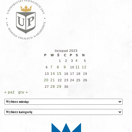
listopad 2023
P
W
Ś
C
P
S
N
4
1
2
3
5
7
8
9
11
12
6
10
14
15
13
16
17
18
19
20
21
22
23
24
25
26
28
29
27
30
« paź
gru »
Archiwum
Kategorie
wpisów
na
stronie