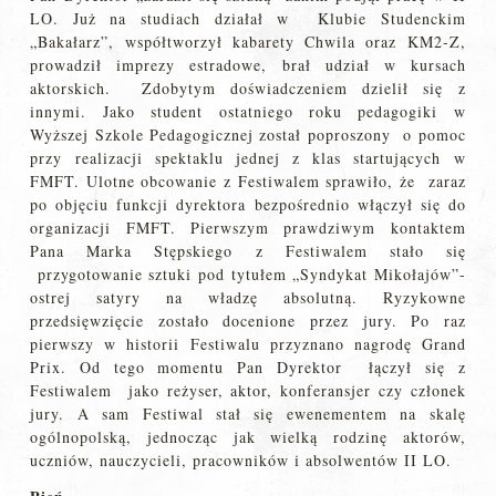
LO. Już na studiach działał w Klubie Studenckim
„Bakałarz”, współtworzył kabarety Chwila oraz KM2-Z,
prowadził imprezy estradowe, brał udział w kursach
aktorskich. Zdobytym doświadczeniem dzielił się z
innymi. Jako student ostatniego roku pedagogiki w
Wyższej Szkole Pedagogicznej został poproszony o pomoc
przy realizacji spektaklu jednej z klas startujących w
FMFT. Ulotne obcowanie z Festiwalem sprawiło, że zaraz
po objęciu funkcji dyrektora bezpośrednio włączył się do
organizacji FMFT. Pierwszym prawdziwym kontaktem
Pana Marka Stępskiego z Festiwalem stało się
przygotowanie sztuki pod tytułem „Syndykat Mikołajów”-
ostrej satyry na władzę absolutną. Ryzykowne
przedsięwzięcie zostało docenione przez jury. Po raz
pierwszy w historii Festiwalu przyznano nagrodę Grand
Prix. Od tego momentu Pan Dyrektor łączył się z
Festiwalem jako reżyser, aktor, konferansjer czy członek
jury. A sam Festiwal stał się ewenementem na skalę
ogólnopolską, jednocząc jak wielką rodzinę aktorów,
uczniów, nauczycieli, pracowników i absolwentów II LO.