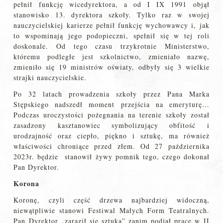
pełnił funkcję wicedyrektora, a od I IX 1991 objął
stanowisko 13. dyrektora szkoły. Tylko raz w swojej
nauczycielskiej karierze pełnił funkcję wychowawcy i, jak
to wspominają jego podopieczni, spełnił się w tej roli
doskonale. Od tego czasu trzykrotnie Ministerstwo,
któremu podległe jest szkolnictwo, zmieniało nazwę,
zmieniło się 19 ministrów oświaty, odbyły się 3 wielkie
strajki nauczycielskie.
Po 32 latach prowadzenia szkoły przez Pana Marka
Stępskiego nadszedł moment przejścia na emeryturę…
Podczas uroczystości pożegnania na terenie szkoły został
zasadzony kasztanowiec symbolizujący obfitość i
urodzajność oraz ciepło, piękno i sztukę, ma również
właściwości chroniące przed złem. Od 27 października
2023r. będzie stanowił żywy pomnik tego, czego dokonał
Pan Dyrektor.
Korona
Koronę, czyli część drzewa najbardziej widoczną,
niewątpliwie stanowi Festiwal Małych Form Teatralnych.
Pan Dyrektor „zaraził się sztuką” zanim podjął pracę w II