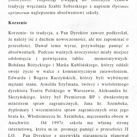
tradycję wręczania Szabli Sobieskiego z napisem
Optimus
optimorum
najlepszemu absolwentowi szkoły.
Korzenie
Korzenie- to tradycja, a Pan Dyrektor zawsze podkreślał,
że należy iść z duchem nowoczesności, ale nie zapominać o
przeszłości. Dawał temu wyraz, przywołując pamięć o
absolwentach. Podczas ważnych uroczystości miały miejsce
odsłonięcia i poświęcenia tablic memoratywnych:
Bohdana Różyckiego i Marka Kublińskiego, którzy oddali
swoje życie w walce z komunistycznym zniewoleniem,
Edwarda i Rogera Raczyńskich, którzy byli wybitnymi
mężami stanu, Arnolda Szyfmana, twórcy i wieloletniego
dyrektora Teatru Polskiego w Warszawie, Aleksandra hr.
Skrzyńskiego, który był Premierem RP i dwukrotnym
ministrem spraw zagranicznych, Jana hr. Szembeka,
dyplomaty i wiceministra spraw zagranicznych oraz jego
brata ks. Włodzimierza hr. Szembeka, męczennika obozu w
Auschwitz. Od 1997r. szkoła ma własną stronę
internetową, która m.in. promuje pamięć o przeszłości II
LO. Pan Dyrektor z niezwykłą starannością planował