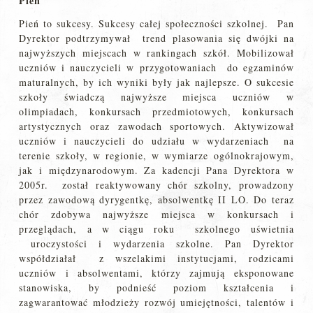
Pień
Pień to sukcesy. Sukcesy całej społeczności szkolnej. Pan
Dyrektor podtrzymywał trend plasowania się dwójki na
najwyższych miejscach w rankingach szkół. Mobilizował
uczniów i nauczycieli w przygotowaniach do egzaminów
maturalnych, by ich wyniki były jak najlepsze. O sukcesie
szkoły świadczą najwyższe miejsca uczniów w
olimpiadach, konkursach przedmiotowych, konkursach
artystycznych oraz zawodach sportowych. Aktywizował
uczniów i nauczycieli do udziału w wydarzeniach na
terenie szkoły, w regionie, w wymiarze ogólnokrajowym,
jak i międzynarodowym. Za kadencji Pana Dyrektora w
2005r. został reaktywowany chór szkolny, prowadzony
przez zawodową dyrygentkę, absolwentkę II LO. Do teraz
chór zdobywa najwyższe miejsca w konkursach i
przeglądach, a w ciągu roku szkolnego uświetnia
uroczystości i wydarzenia szkolne. Pan Dyrektor
współdziałał z wszelakimi instytucjami, rodzicami
uczniów i absolwentami, którzy zajmują eksponowane
stanowiska, by podnieść poziom kształcenia i
zagwarantować młodzieży rozwój umiejętności, talentów i