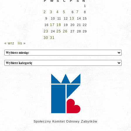
P
W
Ś
C
P
S
N
1
2
3
4
5
7
6
8
13
9
10
11
12
14
15
17
18
16
19
20
21
22
23
25
26
24
27
28
29
30
31
« wrz
lis »
Archiwum
Kategorie
wpisów
na
stronie
Społeczny Komitet Odnowy Zabytków