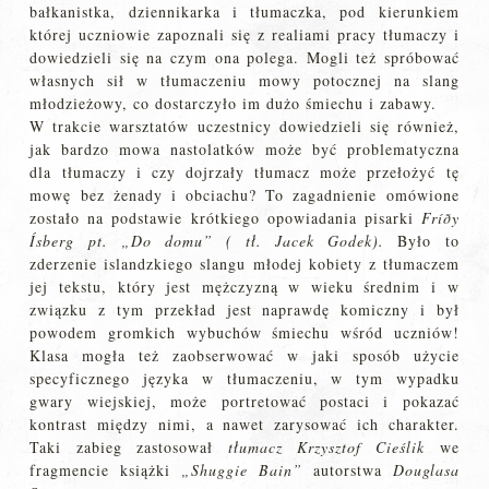
bałkanistka, dziennikarka i tłumaczka, pod kierunkiem
której uczniowie zapoznali się z realiami pracy tłumaczy i
dowiedzieli się na czym ona polega. Mogli też spróbować
własnych sił w tłumaczeniu mowy potocznej na slang
młodzieżowy, co dostarczyło im dużo śmiechu i zabawy.
W trakcie warsztatów uczestnicy dowiedzieli się również,
jak bardzo mowa nastolatków może być problematyczna
dla tłumaczy i czy dojrzały tłumacz może przełożyć tę
mowę bez żenady i obciachu? To zagadnienie omówione
zostało na podstawie krótkiego opowiadania pisarki
Fríðy
Ísberg pt. „Do domu” ( tł. Jacek Godek).
Było to
zderzenie islandzkiego slangu młodej kobiety z tłumaczem
jej tekstu, który jest mężczyzną w wieku średnim i w
związku z tym przekład jest naprawdę komiczny i był
powodem gromkich wybuchów śmiechu wśród uczniów!
Klasa mogła też zaobserwować w jaki sposób użycie
specyficznego języka w tłumaczeniu, w tym wypadku
gwary wiejskiej, może portretować postaci i pokazać
kontrast między nimi, a nawet zarysować ich charakter.
Taki zabieg zastosował
tłumacz Krzysztof Cieślik
we
fragmencie książki
„Shuggie Bain”
autorstwa
Douglasa