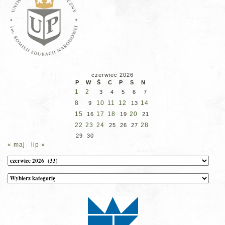
czerwiec 2026
P
W
Ś
C
P
S
N
1
2
3
4
5
6
7
8
10
11
12
14
9
13
15
17
18
20
16
19
21
22
23
24
28
25
26
27
29
30
« maj
lip »
Archiwum
Kategorie
wpisów
na
stronie