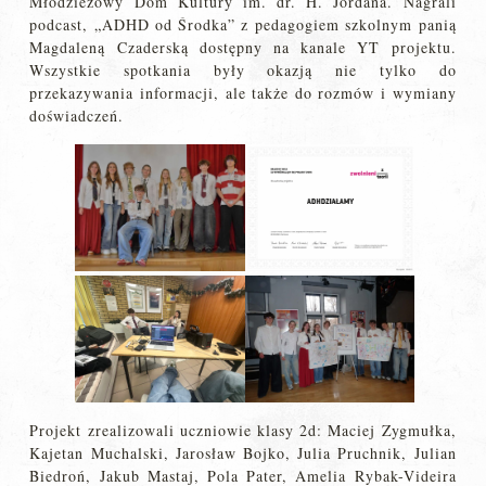
Młodzieżowy Dom Kultury im. dr. H. Jordana. Nagrali
podcast, „ADHD od Środka” z pedagogiem szkolnym panią
Magdaleną Czaderską dostępny na kanale YT projektu.
Wszystkie spotkania były okazją nie tylko do
przekazywania informacji, ale także do rozmów i wymiany
doświadczeń.
Projekt zrealizowali uczniowie klasy 2d: Maciej Zygmułka,
Kajetan Muchalski, Jarosław Bojko, Julia Pruchnik, Julian
Biedroń, Jakub Mastaj, Pola Pater, Amelia Rybak-Videira