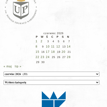
czerwiec 2026
P
W
Ś
C
P
S
N
1
2
3
4
5
6
7
8
10
11
12
14
9
13
15
17
18
20
16
19
21
22
23
24
28
25
26
27
29
30
« maj
lip »
Archiwum
Kategorie
wpisów
na
stronie