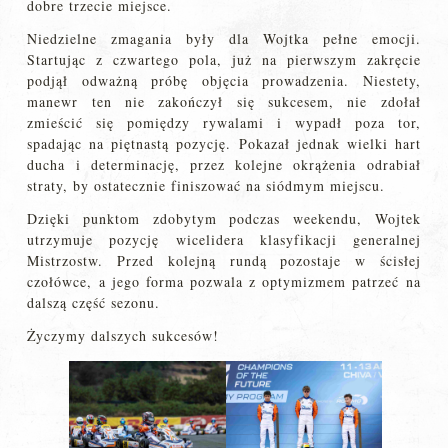
dobre trzecie miejsce.
Niedzielne zmagania były dla Wojtka pełne emocji.
Startując z czwartego pola, już na pierwszym zakręcie
podjął odważną próbę objęcia prowadzenia. Niestety,
manewr ten nie zakończył się sukcesem, nie zdołał
zmieścić się pomiędzy rywalami i wypadł poza tor,
spadając na piętnastą pozycję. Pokazał jednak wielki hart
ducha i determinację, przez kolejne okrążenia odrabiał
straty, by ostatecznie finiszować na siódmym miejscu.
Dzięki punktom zdobytym podczas weekendu, Wojtek
utrzymuje pozycję wicelidera klasyfikacji generalnej
Mistrzostw. Przed kolejną rundą pozostaje w ścisłej
czołówce, a jego forma pozwala z optymizmem patrzeć na
dalszą część sezonu.
Życzymy dalszych sukcesów!