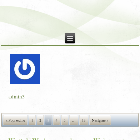
admin3
« Poprzednie
1
2
3
4
5
…
13
Następne »