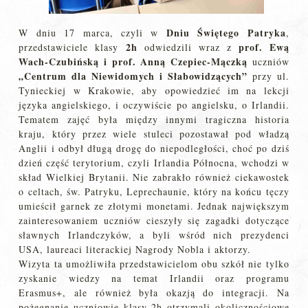
Dniu Świętego Patryka
W dniu 17 marca, czyli w
,
2h
prof. Ewą
przedstawiciele klasy
odwiedzili wraz z
Wach-Czubińską i prof. Anną Czepiec-Mączką
uczniów
„Centrum dla Niewidomych i Słabowidzących”
przy ul.
Tynieckiej w Krakowie, aby opowiedzieć im na lekcji
języka angielskiego, i oczywiście po angielsku, o Irlandii.
Tematem zajęć była między innymi tragiczna historia
kraju, który przez wiele stuleci pozostawał pod władzą
Anglii i odbył długą drogę do niepodległości, choć po dziś
dzień część terytorium, czyli Irlandia Północna, wchodzi w
skład Wielkiej Brytanii. Nie zabrakło również ciekawostek
o celtach, św. Patryku, Leprechaunie, który na końcu tęczy
umieścił garnek ze złotymi monetami. Jednak największym
zainteresowaniem uczniów cieszyły się zagadki dotyczące
sławnych Irlandczyków, a byli wśród nich prezydenci
USA, laureaci literackiej Nagrody Nobla i aktorzy.
Wizyta ta umożliwiła przedstawicielom obu szkół nie tylko
zyskanie wiedzy na temat Irlandii oraz programu
Erasmus+, ale również była okazją do integracji. Na
pożegnanie uczniowie klasy 2h otrzymali okolicznościowe