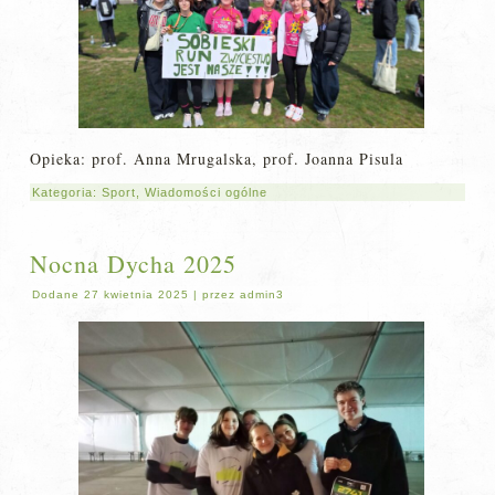
Opieka: prof. Anna Mrugalska, prof. Joanna Pisula
Kategoria:
Sport
,
Wiadomości ogólne
Nocna Dycha 2025
Dodane
27 kwietnia 2025
|
przez
admin3