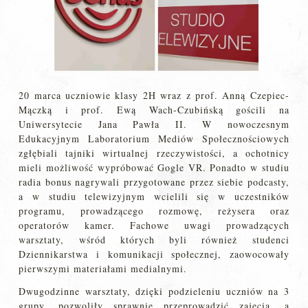
20 marca uczniowie klasy 2H wraz z prof. Anną Czepiec-
Mączką i prof. Ewą Wach-Czubińską gościli na
Uniwersytecie Jana Pawła II. W nowoczesnym
Edukacyjnym Laboratorium Mediów Społecznościowych
zgłębiali tajniki wirtualnej rzeczywistości, a ochotnicy
mieli możliwość wypróbować Gogle VR. Ponadto w studiu
radia bonus nagrywali przygotowane przez siebie podcasty,
a w studiu telewizyjnym wcielili się w uczestników
programu, prowadzącego rozmowę, reżysera oraz
operatorów kamer. Fachowe uwagi prowadzących
warsztaty, wśród których byli również studenci
Dziennikarstwa i komunikacji społecznej, zaowocowały
pierwszymi materiałami medialnymi.
Dwugodzinne warsztaty, dzięki podzieleniu uczniów na 3
grupy, pozwoliły sprawnie przeprowadzić zajęcia, a