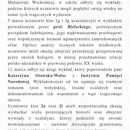
Małopolski Wschodniej, w szkole odbyły się wykłady,
podczas których uczniowie mogli pogłębić swoją wiedzę na
temat tych tragicznych wydarzeń.
5 marca uczniowie klas 2g i 3g uczestniczyli w wykładzie
prof. Bieleckiego
prowadzonym przez
, poświęconym
początkom ludobójstwa, jego najkrwawszemu przebiegowi
oraz współczesnym formom upamiętnienia zamordowanych
ofiar. Oprócz analizy licznych tekstów źródłowych,
uczniowie mieli okazję obejrzeć prezentację przygotowaną
przez swoich kolegów, w której przedstawiono relacje
polsko-ukraińskie w pierwszej połowie XX wieku.
12 marca odbył się drugi wykład, który poprowadziła pani
Katarzyna Osowska-Wołos
Instytutu Pamięci
z
Narodowej
. Wykładowczyni od lat zajmuje się trudnym
tematem rzezi wołyńskiej, losami ocalałych oraz
dokumentowaniem ich wspomnień z tego tragicznego
okresu.
2a
2i
Uczniowie klas
oraz
mieli niepowtarzalną okazję
wysłuchać wielu poruszających historii oraz obejrzeć
wywiady z ocalałymi, którzy podzielili się swoimi
doświadczeniami – zarówno dotyczącymi przetrwania