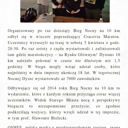
Organizowany po raz dziesiąty Bieg Nocny na 10 km
odbył się w wieczór poprzedzający Cracovia Maraton.
Uczestnicy wyruszyli na trasę w sobotę 5 kwietnia o godz.
20:30. Po raz szósty z rzędu wystartowali i zafiniszowali
tam gdzie maratończycy – na Rynku Głównym! Dystans 10
km należało pokonać w czasie nie dłuższym niż 1,5
godziny. W biegu mogły wziąć udział osoby, które
najpóźniej w dniu imprezy ukończą 18 lat. W tegorocznej
Nocnej Dysze wystartowało aż 7000 zawodników.
Odbywający się od 2014 roku Bieg Nocny na 10 km to
wydarzenie, które z każdym rokiem przyciąga coraz więcej
uczestników. Widok Starego Miasta nocą z perspektywy
biegacza to niezapomniane przeżycie, co zgodnie
podkreślają wszyscy, którzy wzięli udział w tej imprezie,
w tym prof. Sławomir Bielecki.
OSHEE, polska marka o międzynarodowym zasięgu, znana