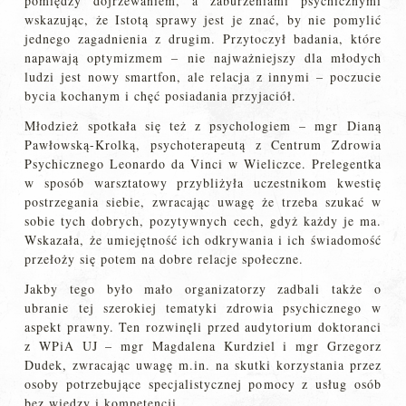
pomiędzy dojrzewaniem, a zaburzeniami psychicznymi
wskazując, że Istotą sprawy jest je znać, by nie pomylić
jednego zagadnienia z drugim. Przytoczył badania, które
napawają optymizmem – nie najważniejszy dla młodych
ludzi jest nowy smartfon, ale relacja z innymi – poczucie
bycia kochanym i chęć posiadania przyjaciół.
Młodzież spotkała się też z psychologiem – mgr Dianą
Pawłowską-Krolką, psychoterapeutą z Centrum Zdrowia
Psychicznego Leonardo da Vinci w Wieliczce. Prelegentka
w sposób warsztatowy przybliżyła uczestnikom kwestię
postrzegania siebie, zwracając uwagę że trzeba szukać w
sobie tych dobrych, pozytywnych cech, gdyż każdy je ma.
Wskazała, że umiejętność ich odkrywania i ich świadomość
przełoży się potem na dobre relacje społeczne.
Jakby tego było mało organizatorzy zadbali także o
ubranie tej szerokiej tematyki zdrowia psychicznego w
aspekt prawny. Ten rozwinęli przed audytorium doktoranci
z WPiA UJ – mgr Magdalena Kurdziel i mgr Grzegorz
Dudek, zwracając uwagę m.in. na skutki korzystania przez
osoby potrzebujące specjalistycznej pomocy z usług osób
bez wiedzy i kompetencji.