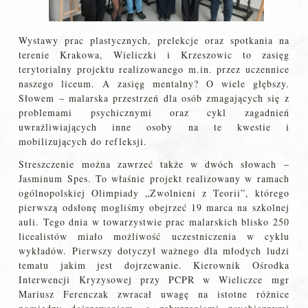
Wystawy prac plastycznych, prelekcje oraz spotkania na
terenie Krakowa, Wieliczki i Krzeszowic to zasięg
terytorialny projektu realizowanego m.in. przez uczennice
naszego liceum. A zasięg mentalny? O wiele głębszy.
Słowem – malarska przestrzeń dla osób zmagających się z
problemami psychicznymi oraz cykl zagadnień
uwrażliwiających inne osoby na te kwestie i
mobilizujących do refleksji.
Streszczenie można zawrzeć także w dwóch słowach –
Jasminum Spes. To właśnie projekt realizowany w ramach
ogólnopolskiej Olimpiady „Zwolnieni z Teorii”, którego
pierwszą odsłonę mogliśmy obejrzeć 19 marca na szkolnej
auli. Tego dnia w towarzystwie prac malarskich blisko 250
licealistów miało możliwość uczestniczenia w cyklu
wykładów. Pierwszy dotyczył ważnego dla młodych ludzi
tematu jakim jest dojrzewanie. Kierownik Ośrodka
Interwencji Kryzysowej przy PCPR w Wieliczce mgr
Mariusz Ferenczak zwracał uwagę na istotne różnice