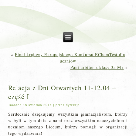
«
Finał krajowy Europejskiego Konkursu EChemTest dla
uczniów
Pani arbiter z klasy 3a M+
»
Relacja z Dni Otwartych 11-12.04 –
część I
Dodane
15 kwietnia 2016
|
przez
dyrekcja
Serdecznie dziękujemy wszystkim gimnazjalistom, którzy
w byli w tym dniu z nami oraz wszystkim nauczycielom i
uczniom naszego Liceum, którzy pomogli w organizacji
tego wydarzenia!