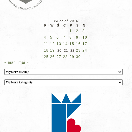
kwiecień 2016
P
W
Ś
C
P
S
N
1
2
3
4
5
6
7
8
9
10
11
12
13
14
15
16
17
18
19
23
24
20
21
22
25
26
27
28
29
30
« mar
maj »
Archiwum
Kategorie
wpisów
na
stronie