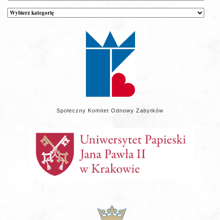
Kategorie
wpisów
na
stronie
Społeczny Komitet Odnowy Zabytków