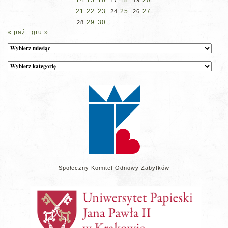
14
15
16
18
20
17
19
21
22
23
25
27
24
26
29
30
28
« paź
gru »
Archiwum
Kategorie
wpisów
na
stronie
Społeczny Komitet Odnowy Zabytków