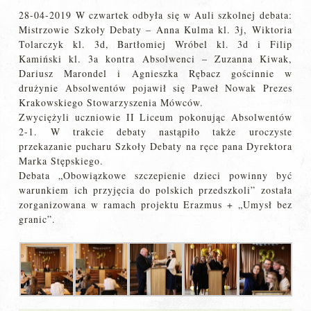
28-04-2019 W czwartek odbyła się w Auli szkolnej debata:
Mistrzowie Szkoły Debaty – Anna Kulma kl. 3j, Wiktoria
Tolarczyk kl. 3d, Bartłomiej Wróbel kl. 3d i Filip
Kamiński kl. 3a kontra Absolwenci – Zuzanna Kiwak,
Dariusz Marondel i Agnieszka Rębacz gościnnie w
drużynie Absolwentów pojawił się Paweł Nowak Prezes
Krakowskiego Stowarzyszenia Mówców.
Zwyciężyli uczniowie II Liceum pokonując Absolwentów
2-1. W trakcie debaty nastąpiło także uroczyste
przekazanie pucharu Szkoły Debaty na ręce pana Dyrektora
Marka Stępskiego.
Debata „Obowiązkowe szczepienie dzieci powinny być
warunkiem ich przyjęcia do polskich przedszkoli” została
zorganizowana w ramach projektu Erazmus + „Umysł bez
granic”.