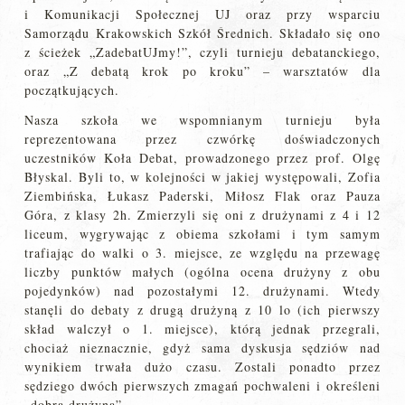
i Komunikacji Społecznej UJ oraz przy wsparciu
Samorządu Krakowskich Szkół Średnich. Składało się ono
z ścieżek „ZadebatUJmy!”, czyli turnieju debatanckiego,
oraz „Z debatą krok po kroku” – warsztatów dla
początkujących.
Nasza szkoła we wspomnianym turnieju była
reprezentowana przez czwórkę doświadczonych
uczestników Koła Debat, prowadzonego przez prof. Olgę
Błyskal. Byli to, w kolejności w jakiej występowali, Zofia
Ziembińska, Łukasz Paderski, Miłosz Flak oraz Pauza
Góra, z klasy 2h. Zmierzyli się oni z drużynami z 4 i 12
liceum, wygrywając z obiema szkołami i tym samym
trafiając do walki o 3. miejsce, ze względu na przewagę
liczby punktów małych (ogólna ocena drużyny z obu
pojedynków) nad pozostałymi 12. drużynami. Wtedy
stanęli do debaty z drugą drużyną z 10 lo (ich pierwszy
skład walczył o 1. miejsce), którą jednak przegrali,
chociaż nieznacznie, gdyż sama dyskusja sędziów nad
wynikiem trwała dużo czasu. Zostali ponadto przez
sędziego dwóch pierwszych zmagań pochwaleni i określeni
„dobrą drużyną”.