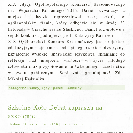
XIX edycji Ogólnopolskiego Konkursu Krasomówczego
im. Wojciecha Korfantego 2016. Daniel wywalczył 2
miejsce i będzie reprezentował naszą szkołę w
ogólnopolskim finale, który odbędzie się w środę 23
listopada w Gmachu Sejmu Śląskiego. Daniel przygotowuje
się do konkursu pod opieką prof. Katarzyny Kamizeli
XIX Ogólnopolski Konkurs Krasomówczy jest projektem
edukacyjnym mającym na celu pielęgnowanie polszczyzny,
kształcenie wysokiej sprawności językowej, skłanianie do
refleksji nad miejscem wartości w życiu młodego
człowieka oraz przygotowanie do świadomego uczestnictwa
w życiu publicznym. Serdecznie gratulujemy! Zdj.:
Mikołaj Kądziołka.
Kategoria:
Debaty
,
Język polski
,
Konkursy
Szkolne Koło Debat zaprasza na
szkolenie
Dodane
24 października 2016
|
przez
admin2
W piątek 28.10.2016 r. o godz. 15.00 w sali teatralnej