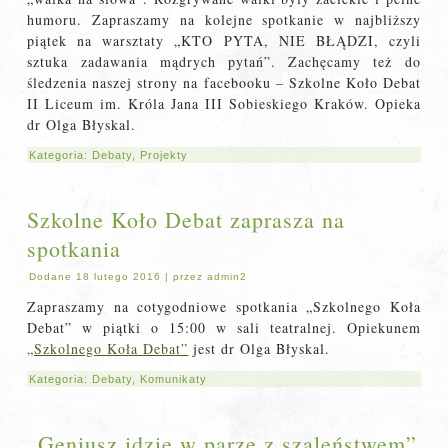
humoru. Zapraszamy na kolejne spotkanie w najbliższy
piątek na warsztaty „KTO PYTA, NIE BŁĄDZI, czyli
sztuka zadawania mądrych pytań”. Zachęcamy też do
śledzenia naszej strony na facebooku – Szkolne Koło Debat
II Liceum im. Króla Jana III Sobieskiego Kraków. Opieka
dr Olga Błyskal.
Kategoria:
Debaty
,
Projekty
Szkolne Koło Debat zaprasza na
spotkania
Dodane
18 lutego 2016
|
przez
admin2
Zapraszamy na cotygodniowe spotkania „Szkolnego Koła
Debat” w piątki o 15:00 w sali teatralnej. Opiekunem
„Szkolnego Koła Debat”
jest dr Olga Błyskal.
Kategoria:
Debaty
,
Komunikaty
„Geniusz idzie w parze z szaleństwem”