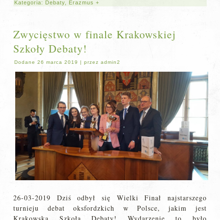
Kategoria:
Debaty
,
Erazmus +
Zwycięstwo w finale Krakowskiej
Szkoły Debaty!
Dodane
26 marca 2019
|
przez
admin2
26-03-2019 Dziś odbył się Wielki Finał najstarszego
turnieju debat oksfordzkich w Polsce, jakim jest
Krakowska Szkoła Debaty! Wydarzenie to było