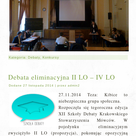
Kategoria:
Debaty
,
Konkursy
Debata eliminacyjna II LO – IV LO
Dodane
27 listopada 2014
|
przez
admin2
27.11.2014 Teza: Kibice to
niebezpieczna grupa społeczna.
Rozpoczęła się tegoroczna edycja
XII Szkoły Debaty Krakowskiego
Stowarzyszenia Mówców. W
pojedynku eliminacyjnym
zwyciężyło II LO (propozycja), pokonując opozycyjną