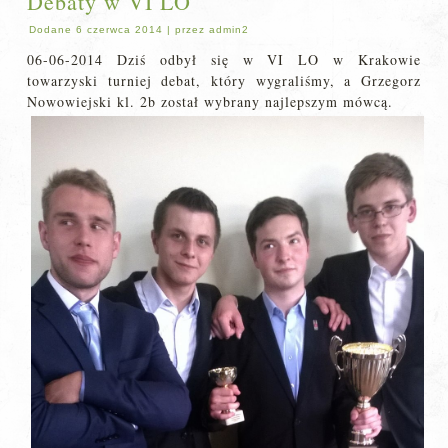
Debaty w VI LO
Dodane
6 czerwca 2014
|
przez
admin2
06-06-2014 Dziś odbył się w VI LO w Krakowie
towarzyski turniej debat, który wygraliśmy, a Grzegorz
Nowowiejski kl. 2b został wybrany najlepszym mówcą.