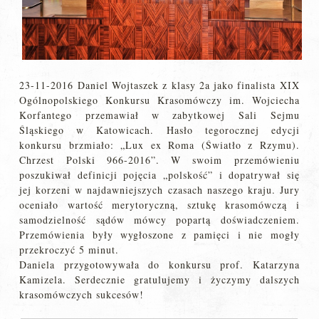
23-11-2016 Daniel Wojtaszek z klasy 2a jako finalista XIX
Ogólnopolskiego Konkursu Krasomówczy im. Wojciecha
Korfantego przemawiał w zabytkowej Sali Sejmu
Śląskiego w Katowicach. Hasło tegorocznej edycji
konkursu brzmiało: „Lux ex Roma (Światło z Rzymu).
Chrzest Polski 966-2016”. W swoim przemówieniu
poszukiwał definicji pojęcia „polskość” i dopatrywał się
jej korzeni w najdawniejszych czasach naszego kraju. Jury
oceniało wartość merytoryczną, sztukę krasomówczą i
samodzielność sądów mówcy popartą doświadczeniem.
Przemówienia były wygłoszone z pamięci i nie mogły
przekroczyć 5 minut.
Daniela przygotowywała do konkursu prof. Katarzyna
Kamizela. Serdecznie gratulujemy i życzymy dalszych
krasomówczych sukcesów!