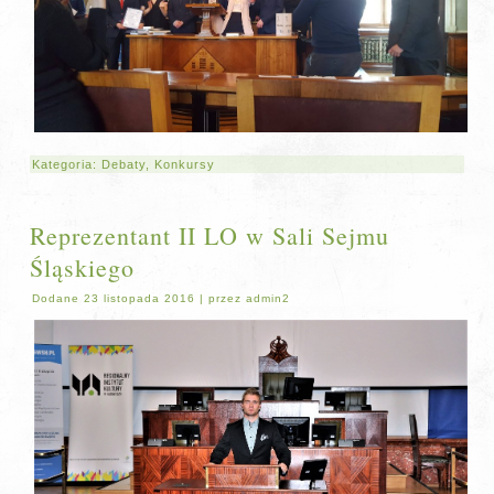
Kategoria:
Debaty
,
Konkursy
Reprezentant II LO w Sali Sejmu
Śląskiego
Dodane
23 listopada 2016
|
przez
admin2