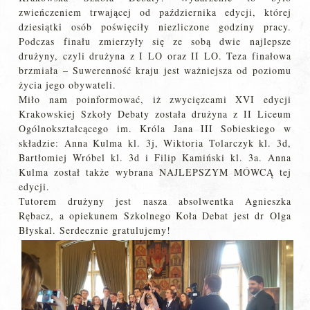
zwieńczeniem trwającej od października edycji, której
dziesiątki osób poświęciły niezliczone godziny pracy.
Podczas finału zmierzyły się ze sobą dwie najlepsze
drużyny, czyli drużyna z I LO oraz II LO. Teza finałowa
brzmiała – Suwerenność kraju jest ważniejsza od poziomu
życia jego obywateli.
Miło nam poinformować, iż zwycięzcami XVI edycji
Krakowskiej Szkoły Debaty została drużyna z II Liceum
Ogólnokształcącego im. Króla Jana III Sobieskiego w
składzie: Anna Kulma kl. 3j, Wiktoria Tolarczyk kl. 3d,
Bartłomiej Wróbel kl. 3d i Filip Kamiński kl. 3a. Anna
Kulma został także wybrana NAJLEPSZYM MÓWCĄ tej
edycji.
Tutorem drużyny jest nasza absolwentka Agnieszka
Rębacz, a opiekunem Szkolnego Koła Debat jest dr Olga
Błyskal. Serdecznie gratulujemy!