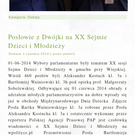
Kategoria:
Debaty
Posłowie z Dwójki na XX Sejmie
Dzieci i Młodzieży
Dodane
1 czerwca 2014
|
przez
admin2
01-06-2014 Wybory parlamentarne były tematem XX sesji
Sejmu Dzieci i Młodzieży w gmachu przy Wiejskiej.
Wśród 460 posłów byli Aleksander Kostuch kl. 3a i
Bartłomiej Waśniowski kl. 3h pod opieką prof. Małgorzaty
Sobolewskiej. Odbywające się 01 czerwca 2014 obrady z
udziałem młodych parlamentarzystów na dobre wpisały się
już w obchody Międzynarodowego Dnia Dziecka. Zdjęcie
Posła Bartka Waśniowskiego kl. 3a robione przez Posła
Aleksandra Kostucha kl. 3a i ostatecznie wykonane przez
reportera Polskiej Agencji Prasowej PAP jest czołówką
wiadomości o XX Sejmie Dzieci i Młodzieży na
wpolityce.pl Przemówienie Posła Bartłomieja