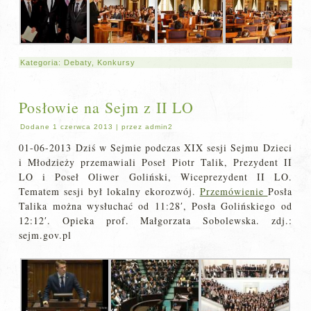
Kategoria:
Debaty
,
Konkursy
Posłowie na Sejm z II LO
Dodane
1 czerwca 2013
|
przez
admin2
01-06-2013 Dziś w Sejmie podczas XIX sesji Sejmu Dzieci
i Młodzieży przemawiali Poseł Piotr Talik, Prezydent II
LO i Poseł Oliwer Goliński, Wiceprezydent II LO.
Tematem sesji był lokalny ekorozwój.
Przemówienie
Posła
Talika można wysłuchać od 11:28′, Posła Golińskiego od
12:12′. Opieka prof. Małgorzata Sobolewska. zdj.:
sejm.gov.pl