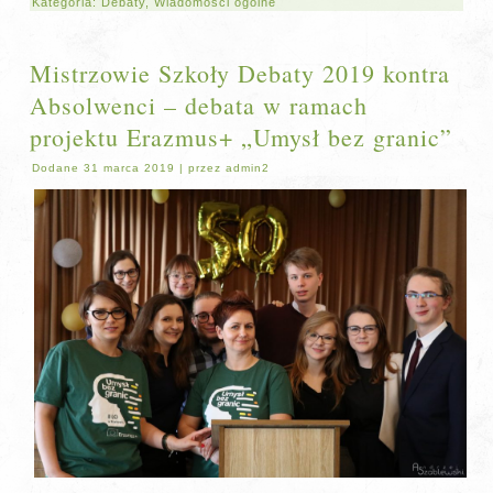
Kategoria:
Debaty
,
Wiadomości ogólne
Mistrzowie Szkoły Debaty 2019 kontra
Absolwenci – debata w ramach
projektu Erazmus+ „Umysł bez granic”
Dodane
31 marca 2019
|
przez
admin2