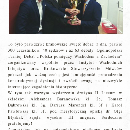
To było prawdziwe krakowskie święto debat! 3 dni, prawie
300 uczestników, 40 sędziów i aż 63 debaty. Ogólnopolski
Turniej Debat ,,Polska pomiędzy Wschodem a Zachodem”
zorganizowany wspólnie przez Instytut Wschodnich
Inicjatyw oraz Krakowskie Stowarzyszenie Mówców
pokazał jak ważną cechą jest umiejętność prowadzenia
konstruktywnej dyskusji i zwrócił uwagę na niezwykle
interesujące zagadnienia historyczne.
W tym tak ważnym wydarzeniu drużyna II Liceum w
składzie: Aleksandra Baranowska kl. 2e, Tomasz
Dąbrowski kl. 3g, Dariusz Marondel kl. 3f i Karol
Pawłowski kl. 3f, pod merytoryczną opieką dr Olgi
Błyskal, zajęła wysokie III miejsce. Serdecznie
gratulujemy!
Zapraszamy też na cotygodniowe piątkowe spotkania