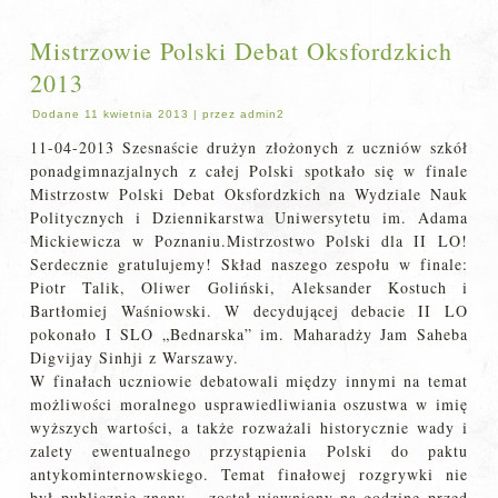
Mistrzowie Polski Debat Oksfordzkich
2013
Dodane
11 kwietnia 2013
|
przez
admin2
11-04-2013 Szesnaście drużyn złożonych z uczniów szkół
ponadgimnazjalnych z całej Polski spotkało się w finale
Mistrzostw Polski Debat Oksfordzkich na Wydziale Nauk
Politycznych i Dziennikarstwa Uniwersytetu im. Adama
Mickiewicza w Poznaniu.Mistrzostwo Polski dla II LO!
Serdecznie gratulujemy! Skład naszego zespołu w finale:
Piotr Talik, Oliwer Goliński, Aleksander Kostuch i
Bartłomiej Waśniowski. W decydującej debacie II LO
pokonało I SLO „Bednarska” im. Maharadży Jam Saheba
Digvijay Sinhji z Warszawy.
W finałach uczniowie debatowali między innymi na temat
możliwości moralnego usprawiedliwiania oszustwa w imię
wyższych wartości, a także rozważali historycznie wady i
zalety ewentualnego przystąpienia Polski do paktu
antykominternowskiego. Temat finałowej rozgrywki nie
był publicznie znany – został ujawniony na godzinę przed