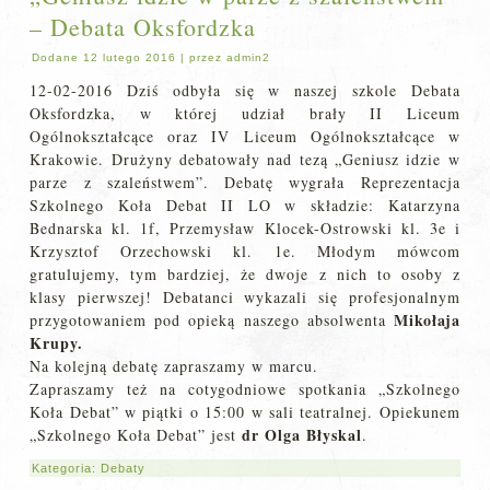
– Debata Oksfordzka
Dodane
12 lutego 2016
|
przez
admin2
12-02-2016 Dziś odbyła się w naszej szkole Debata
Oksfordzka, w której udział brały II Liceum
Ogólnokształcące oraz IV Liceum Ogólnokształcące w
Krakowie. Drużyny debatowały nad tezą „Geniusz idzie w
parze z szaleństwem”. Debatę wygrała Reprezentacja
Szkolnego Koła Debat II LO w składzie: Katarzyna
Bednarska kl. 1f, Przemysław Klocek-Ostrowski kl. 3e i
Krzysztof Orzechowski kl. 1e. Młodym mówcom
gratulujemy, tym bardziej, że dwoje z nich to osoby z
klasy pierwszej! Debatanci wykazali się profesjonalnym
Mikołaja
przygotowaniem pod opieką naszego absolwenta
Krupy.
Na kolejną debatę zapraszamy w marcu.
Zapraszamy też na cotygodniowe spotkania „Szkolnego
Koła Debat” w piątki o 15:00 w sali teatralnej. Opiekunem
dr Olga Błyskal
„Szkolnego Koła Debat” jest
.
Kategoria:
Debaty