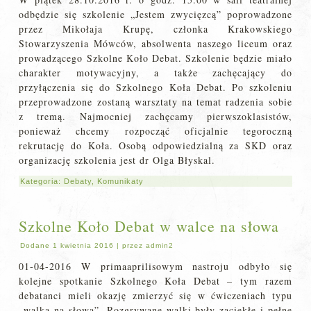
odbędzie się szkolenie „Jestem zwycięzcą” poprowadzone
przez Mikołaja Krupę, członka Krakowskiego
Stowarzyszenia Mówców, absolwenta naszego liceum oraz
prowadzącego Szkolne Koło Debat. Szkolenie będzie miało
charakter motywacyjny, a także zachęcający do
przyłączenia się do Szkolnego Koła Debat. Po szkoleniu
przeprowadzone zostaną warsztaty na temat radzenia sobie
z tremą. Najmocniej zachęcamy pierwszoklasistów,
ponieważ chcemy rozpocząć oficjalnie tegoroczną
rekrutację do Koła. Osobą odpowiedzialną za SKD oraz
organizację szkolenia jest dr Olga Błyskal.
Kategoria:
Debaty
,
Komunikaty
Szkolne Koło Debat w walce na słowa
Dodane
1 kwietnia 2016
|
przez
admin2
01-04-2016 W primaaprilisowym nastroju odbyło się
kolejne spotkanie Szkolnego Koła Debat – tym razem
debatanci mieli okazję zmierzyć się w ćwiczeniach typu
„walka na słowa”. Rozgrywane walki były zaciekłe i pełne