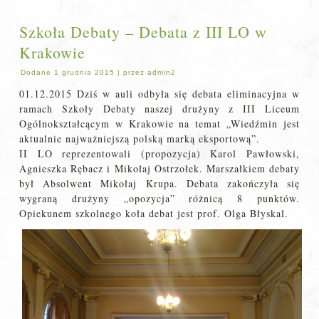
Szkoła Debaty – Debata z III LO w
Krakowie
Dodane
1 grudnia 2015
|
przez
admin2
01.12.2015 Dziś w auli odbyła się debata eliminacyjna w
ramach Szkoły Debaty naszej drużyny z III Liceum
Ogólnokształcącym w Krakowie na temat „Wiedźmin jest
aktualnie najważniejszą polską marką eksportową”.
II LO reprezentowali (propozycja) Karol Pawłowski,
Agnieszka Rębacz i Mikołaj Ostrzołek. Marszałkiem debaty
był Absolwent Mikołaj Krupa. Debata zakończyła się
wygraną drużyny „opozycja” różnicą 8 punktów.
Opiekunem szkolnego koła debat jest prof. Olga Błyskal.