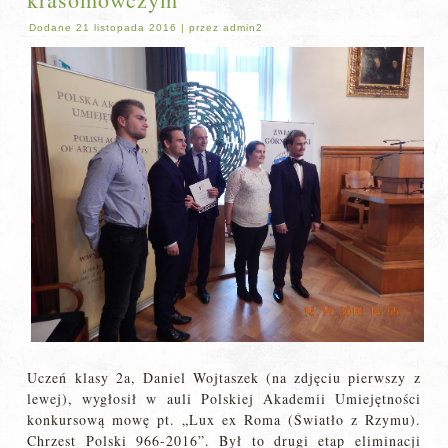
Dodane
21 listopada 2016
|
przez
admin2
Uczeń klasy 2a, Daniel Wojtaszek (na zdjęciu pierwszy z
lewej), wygłosił w auli Polskiej Akademii Umiejętności
konkursową mowę pt. „Lux ex Roma (Światło z Rzymu).
Chrzest Polski 966-2016”. Był to drugi etap eliminacji