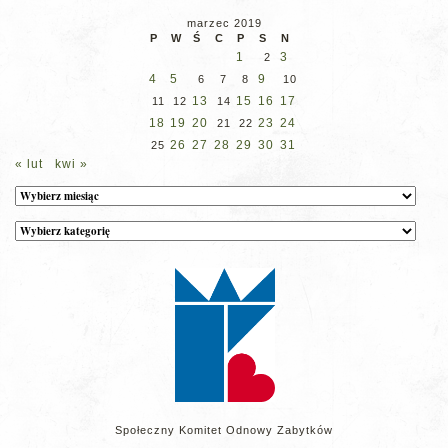
marzec 2019
P
W
Ś
C
P
S
N
1
3
2
4
5
9
6
7
8
10
13
15
16
17
11
12
14
18
19
20
23
24
21
22
26
27
28
29
30
31
25
« lut
kwi »
Archiwum
Kategorie
wpisów
na
stronie
Społeczny Komitet Odnowy Zabytków