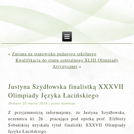
«
Zmiana na stanowisku pedagoga szkolnego
Kwalifikacja do etapu centralnego XLIII Olimpiady
Artystycznej
»
Justyna Szydłowska finalistką XXXVII
Olimpiady Języka Łacińskiego
Dodane
23 marca 2019
|
przez
dyrekcja
Z przyjemnością informujemy, że Justyna Szydłowska,
uczennica kl. 2h , pracująca pod opieką prof. Elżbiety
Sobańskiej uzyskała tytuł finalistki XXXVII Olimpiady
Języka Łacińskiego.