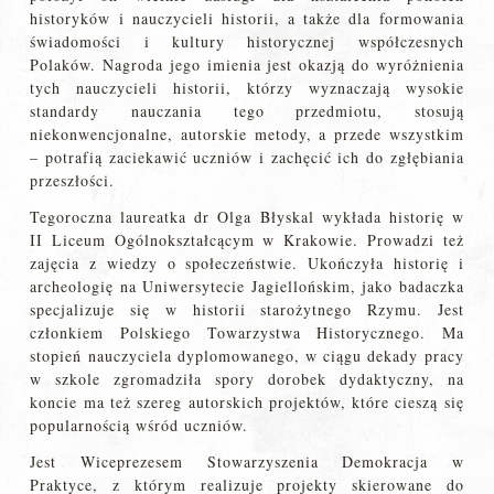
historyków i nauczycieli historii, a także dla formowania
świadomości i kultury historycznej współczesnych
Polaków. Nagroda jego imienia jest okazją do wyróżnienia
tych nauczycieli historii, którzy wyznaczają wysokie
standardy nauczania tego przedmiotu, stosują
niekonwencjonalne, autorskie metody, a przede wszystkim
– potrafią zaciekawić uczniów i zachęcić ich do zgłębiania
przeszłości.
Tegoroczna laureatka dr Olga Błyskal wykłada historię w
II Liceum Ogólnokształcącym w Krakowie. Prowadzi też
zajęcia z wiedzy o społeczeństwie. Ukończyła historię i
archeologię na Uniwersytecie Jagiellońskim, jako badaczka
specjalizuje się w historii starożytnego Rzymu. Jest
członkiem Polskiego Towarzystwa Historycznego. Ma
stopień nauczyciela dyplomowanego, w ciągu dekady pracy
w szkole zgromadziła spory dorobek dydaktyczny, na
koncie ma też szereg autorskich projektów, które cieszą się
popularnością wśród uczniów.
Jest Wiceprezesem Stowarzyszenia Demokracja w
Praktyce, z którym realizuje projekty skierowane do