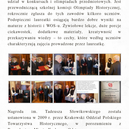
udział w konkursach i olimpiadach przedmiotowych. Jest
przewodniczącą szkolnej komisji Olimpiady Historycznej,
rokrocznie zgłasza do tych zawodów kilkoro uczniów.
Podopieczni laureatki osiągają bardzo dobre wyniki na
maturze z historii i WOS-u. Żywiołowe lekcje, duże porcje
ciekawostek, dodatkowe materiały, kreatywność w
przekazywaniu wiedzy – to cechy, które według uczniów
charakteryzują zajęcia prowadzone przez laureatkę.
Nagroda im. Tadeusza Słowikowskiego została
ustanowiona w 2009 r. przez Krakowski Oddział Polskiego
Towarzystwa Historycznego, w porozumieniu z