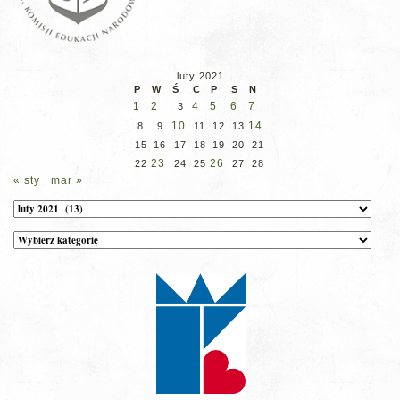
luty 2021
P
W
Ś
C
P
S
N
1
2
4
5
6
7
3
10
14
8
9
11
12
13
15
16
17
18
19
20
21
23
26
22
24
25
27
28
« sty
mar »
Archiwum
Kategorie
wpisów
na
stronie