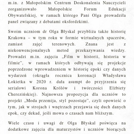
m.in. z Małopolskim Centrum Doskonalenia Nauczycieli
zorganizowało Małopolskie Forum Edukacji
Obywatelskiej, w ramach którego Pani Olga prowadziła
panel związany z debatami oksfordzkimi.
Swoim uczniom dr Olga Błyskal przybliża także historię
Krakowa – w tym roku w formie wirtualnych spacerów,
zamiast zajęć terenowych. Znana jest z
niekonwencjonalnych metod przekazywania wiedzy.
Prowadzi m.in. zajęcia „Film w historii, historia w
filmie”, w ramach których odbywają się projekcje
poprzedzone wprowadzeniem w historię epoki czy danych
wydarzeń (okrągła rocznica koronacji Władysława
Łokietka w 2020 r. dała asumpt do przyjrzenia się
serialowi Korona Królów i twórczości Elżbiety
Cherezińskiej). Najnowsza propozycja dla uczniów to
projekt „Moda przemija, styl pozostaje”, czyli opowieść o
tym, jak w strojach i wnętrzach przejawia się duch danych
epok, czy dekad, jeśli mowa o czasach nam bliższym.
Wiele czasu i uwagi dr Olga Błyskal poświęca na
dodatkowe zajęcia dla maturzystów i uczniów biorących