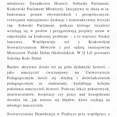
młodzieży: Świadkowie Historii, Sobieski Parlament,
Krakowski Parlament Młodzieży. Inicjatywy te służą m.in.
budowaniu postaw obywatelskich i prospołecznych,
rozwijaniu umiejętności dyskusji i konstruktywnej krytyki
(np. Sobieski Parlament, podczas którego licealiści
wcielają się w posłów i przygotowują projekty ustaw w
odpowiedzi na konkretny problem) – a to wartości bliskie
laureatce. Współpracuje też z Krakowskim
Stowarzyszeniem Mówców i jest sędzią turniejowym
Mistrzostw Polski Debat Oksfordzkich. W II LO prowadzi
Szkolne Koło Debat.
Bardzo aktywnie działa też na polu dydaktyki historii –
jako nauczyciel ćwiczeniowy na Uniwersytecie
Pedagogicznym dzieli się wiedzą i doświadczeniem
pedagogicznym ze studentami, kształtując kolejne
pokolenia nauczycieli historii. Podczas lekcji pokazowych,
miniwarsztatów, hospitacji czy pracy nad konspektami
doradza im, jak ustrzec się błędów, które czyhają na
młodego nauczyciela.
Stowarzyszenie Demokracja w Praktyce przy współpracy z