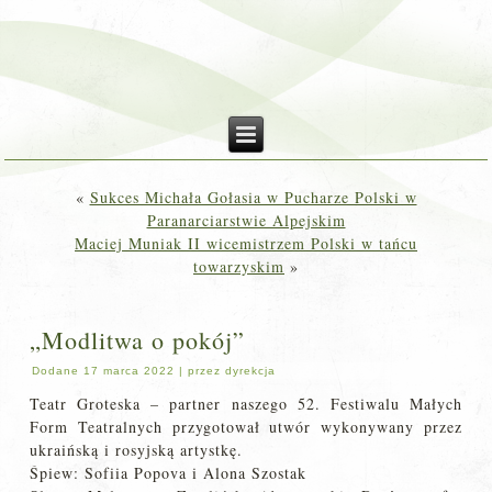
«
Sukces Michała Gołasia w Pucharze Polski w
Paranarciarstwie Alpejskim
Maciej Muniak II wicemistrzem Polski w tańcu
towarzyskim
»
„Modlitwa o pokój”
Dodane
17 marca 2022
|
przez
dyrekcja
Teatr Groteska – partner naszego 52. Festiwalu Małych
Form Teatralnych przygotował utwór wykonywany przez
ukraińską i rosyjską artystkę.
Śpiew: Sofiia Popova i Alona Szostak