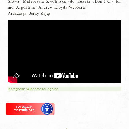
Słowa: Małgorzata Zwolińska (do muzyki „Don’t cry for
me, Argentina” Andrew Lloyda Webbera)
Aranżacja: Jerzy Zając
Kategoria:
Wiadomości ogólne