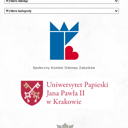
Kategorie
wpisów
na
stronie
Społeczny Komitet Odnowy Zabytków