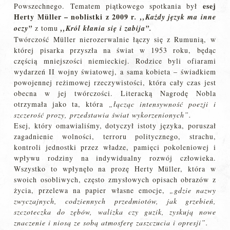
esej
Powszechnego. Tematem piątkowego spotkania był
Herty Müller – noblistki z 2009 r
. ,,Każdy język ma inne
oczy”
z tomu
,,Król kłania się i zabija”.
Twórczość Müller nierozerwalnie łączy się z Rumunią, w
której pisarka przyszła na świat w 1953 roku, będąc
częścią mniejszości niemieckiej. Rodzice byli ofiarami
wydarzeń II wojny światowej, a sama kobieta – świadkiem
powojennej reżimowej rzeczywistości, która cały czas jest
obecna w jej twórczości. Literacką Nagrodę Nobla
otrzymała jako ta, która
„łącząc intensywność poezji i
szczerość prozy, przedstawia świat wykorzenionych”.
Esej, który omawialiśmy, dotyczył istoty języka, poruszał
zagadnienie wolności, terroru politycznego, strachu,
kontroli jednostki przez władze, pamięci pokoleniowej i
wpływu rodziny na indywidualny rozwój człowieka.
Wszystko to wpłynęło na prozę Herty Müller, która w
swoich osobliwych, często zmysłowych opisach obrazów z
życia, przelewa na papier własne emocje,
„
gdzie nazwy
zwyczajnych, codziennych przedmiotów, jak grzebień,
szczoteczka do zębów, walizka czy guzik, zyskują nowe
znaczenie i niosą ze sobą atmosferę zaszczucia i opresji”.