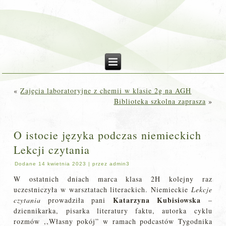
«
Zajęcia laboratoryjne z chemii w klasie 2g na AGH
Biblioteka szkolna zaprasza
»
O istocie języka podczas niemieckich
Lekcji czytania
Dodane
14 kwietnia 2023
|
przez
admin3
W ostatnich dniach marca klasa 2H kolejny raz
uczestniczyła w warsztatach literackich. Niemieckie
Lekcje
Katarzyna Kubisiowska
czytania
prowadziła pani
–
dziennikarka, pisarka literatury faktu, autorka cyklu
rozmów ,,Własny pokój” w ramach podcastów Tygodnika