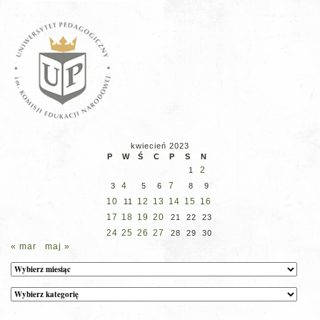
kwiecień 2023
P
W
Ś
C
P
S
N
2
1
4
7
3
5
6
8
9
10
12
13
14
15
16
11
17
18
19
20
21
22
23
24
25
26
27
28
29
30
« mar
maj »
Archiwum
Kategorie
wpisów
na
stronie