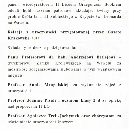
panem wicedyrektorem II Liceum Grzegorzem Bobkiem
oddali hołd naszemu patronowi składając kwiaty przy
grobie Króla Jana III Sobieskiego w Krypcie św. Leonarda
na Wawelu.
Relacja z uroczystości przygotowanej przez Gazetę
Krakowsk
ą:
tutaj
Składamy serdeczne podziękowania:
Panu Profesorowi dr. hab. Andrzejowi Betlejowi
–
dyrektorowi Zamku Królewskiego na Wawelu za
możliwość zorganizowania ślubowania w tym wyjątkowym
miejscu
Profesor Annie Mrugalskiej
za wykonanie zdjęć z
uroczystości
Profesor Joannie Pisuli i uczniom klasy 2 d
za opiekę
nad proporcami II LO
Profesor Agnieszce Treli-Jochymek oraz chórzystom
za
uświetnienie uroczystości śpiewem