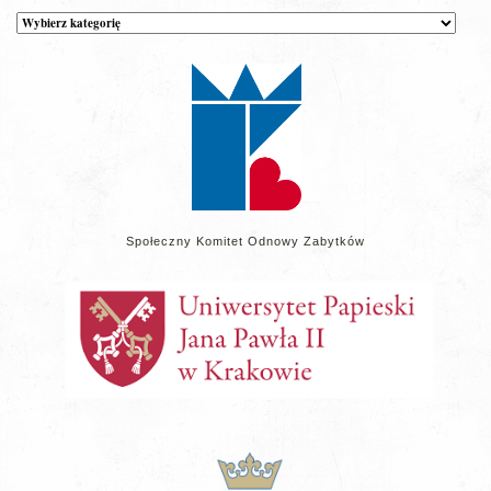
Kategorie
wpisów
na
stronie
Społeczny Komitet Odnowy Zabytków