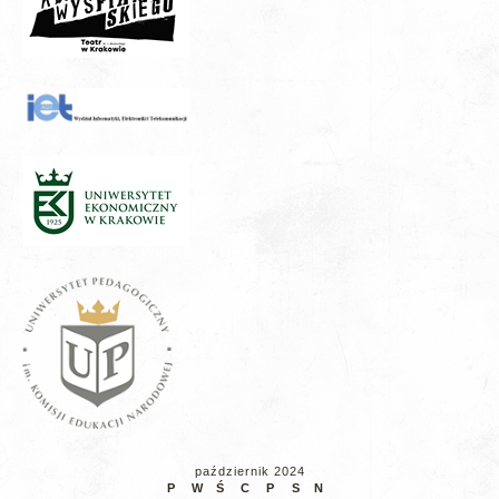
październik 2024
P
W
Ś
C
P
S
N