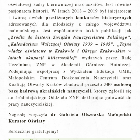
oświatowej kadry kierowniczej oraz uczniów. Jest również
pasjonatem historii. W latach 2018 – 2019 był inicjatorem
prestiżowych konkursów historycznych
i twórcą dwóch
adresowanych dla młodzieży z całego województwa
małopolskiego. Jest współautorem takich publikacji jak
,
„Źródła do historii Związku Nauczycielstwa Polskiego”
,
„Kalendarium Walczącej Oświaty 1939 – 1945”
„Tajne
władze oświatowe w Krakowie i Okręgu Krakowskim w
latach okupacji hitlerowskiej”
wydanych przez Radę
Uczelnianą ZNP w Akademii Górniczo Hutniczej.
Podejmując współpracę z Wydziałem Edukacji UMK,
Małopolskim Centrum Doskonalenia Nauczycieli oraz
300-osobową
Koalicją Otwarty Kraków zbudował przeszło
bazę kadrową ukraińskich nauczycieli
, którzy zgłosili się
do śródmiejskiego Oddziału ZNP, deklarując gotowość do
pracy nauczycielskiej.
dr Gabriela Olszowska Małopolski
Nagrodę wręczyła
Kurator Oświaty
Serdecznie gratulujemy!