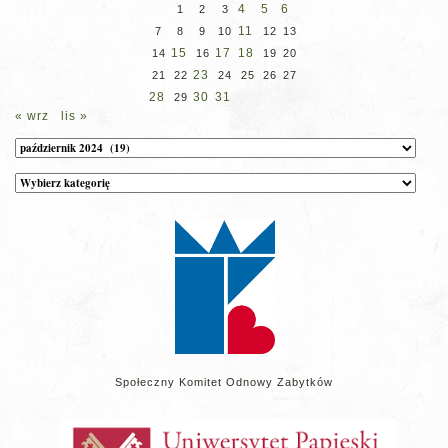
4
5
6
1
2
3
11
7
8
9
10
12
13
15
17
18
14
16
19
20
23
21
22
24
25
26
27
28
30
31
29
« wrz
lis »
Archiwum
Kategorie
wpisów
na
stronie
Społeczny Komitet Odnowy Zabytków