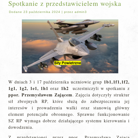
Spotkanie z przedstawicielem wojska
Dodane
23 października 2024
|
przez
admin3
1b1,1f1,1f2,
W dniach 3 i 17 października uczniowie grup
1g1, 1g2, 1e1, 1h1
1h2
oraz
uczestniczyli w spotkaniu z
ppor. Przemysławem Zającem
. Zajęcia dotyczyły struktur
sił zbrojnych RP, które służą do zabezpieczenia jej
interesów i prowadzenia walki oraz stanowią główny
element potencjału obronnego. Sprawne funkcjonowanie
SZ RP wymaga dobrze działającego systemu kierowania i
dowodzenia.
Z przedstawionej przez ppor. Przemysława Zająca