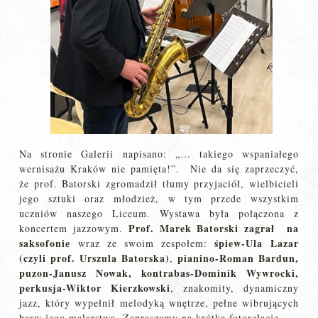
Na stronie Galerii napisano: „… takiego wspaniałego
wernisażu Kraków nie pamięta!”. Nie da się zaprzeczyć,
że prof. Batorski zgromadził tłumy przyjaciół, wielbicieli
jego sztuki oraz młodzież, w tym przede wszystkim
uczniów naszego Liceum. Wystawa była połączona z
Prof. Marek Batorski zagrał na
koncertem jazzowym.
saksofonie
śpiew-Ula Lazar
wraz ze swoim zespołem:
(czyli prof. Urszula Batorska)
pianino-Roman Bardun,
,
puzon-Janusz Nowak, kontrabas-Dominik Wywrocki,
perkusja-Wiktor Kierzkowski
, znakomity, dynamiczny
jazz, który wypełnił melodyką wnętrze, pełne wibrujących
barw jego malarstwa. Zapraszamy na krótką fotorelację.