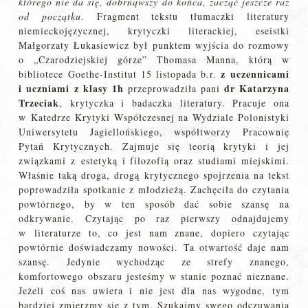
którego nie da się, dobrnąwszy do końca, zacząć jeszcze raz
od początku
. Fragment tekstu tłumaczki literatury
niemieckojęzycznej, krytyczki literackiej, eseistki
Małgorzaty Łukasiewicz był punktem wyjścia do rozmowy
o „Czarodziejskiej górze” Thomasa Manna, którą w
z uczennicami
bibliotece Goethe-Institut 15 listopada b.r.
i uczniami
z klasy 1h
dr
Katarzyna
przeprowadziła pani
Trzeciak
, krytyczka i badaczka literatury. Pracuje ona
w Katedrze Krytyki Współczesnej na Wydziale Polonistyki
Uniwersytetu Jagiellońskiego, współtworzy Pracownię
Pytań Krytycznych. Zajmuje się teorią krytyki i jej
związkami z estetyką i filozofią oraz studiami miejskimi.
Właśnie taką droga, drogą krytycznego spojrzenia na tekst
poprowadziła spotkanie z młodzieżą. Zachęciła do czytania
powtórnego, by w ten sposób dać sobie szansę na
odkrywanie. Czytając po raz pierwszy odnajdujemy
w literaturze to, co jest nam znane, dopiero czytając
powtórnie doświadczamy nowości. Ta otwartość daje nam
szansę. Jedynie wychodząc ze strefy znanego,
komfortowego obszaru jesteśmy w stanie poznać nieznane.
Jeżeli coś nas uwiera i nie jest dla nas wygodne, tym
bardziej zmierzmy się z tym. Szukajmy swego odczuwania