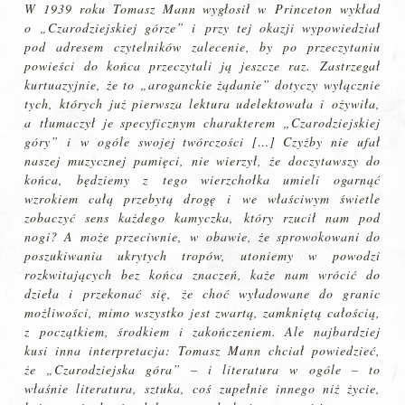
W 1939 roku Tomasz Mann wygłosił w Princeton wykład
o „Czarodziejskiej górze” i przy tej okazji wypowiedział
pod adresem czytelników zalecenie, by po przeczytaniu
powieści do końca przeczytali ją jeszcze raz. Zastrzegał
kurtuazyjnie, że to „aroganckie żądanie” dotyczy wyłącznie
tych, których już pierwsza lektura udelektowała i ożywiła,
a tłumaczył je specyficznym charakterem „Czarodziejskiej
góry” i w ogóle swojej twórczości […] Czyżby nie ufał
naszej muzycznej pamięci, nie wierzył, że doczytawszy do
końca, będziemy z tego wierzchołka umieli ogarnąć
wzrokiem całą przebytą drogę i we właściwym świetle
zobaczyć sens każdego kamyczka, który rzucił nam pod
nogi? A może przeciwnie, w obawie, że sprowokowani do
poszukiwania ukrytych tropów, utoniemy w powodzi
rozkwitających bez końca znaczeń, każe nam wrócić do
dzieła i przekonać się, że choć wyładowane do granic
możliwości, mimo wszystko jest zwartą, zamkniętą całością,
z początkiem, środkiem i zakończeniem. Ale najbardziej
kusi inna interpretacja: Tomasz Mann chciał powiedzieć,
że „Czarodziejska góra” – i literatura w ogóle – to
właśnie literatura, sztuka, coś zupełnie innego niż życie,