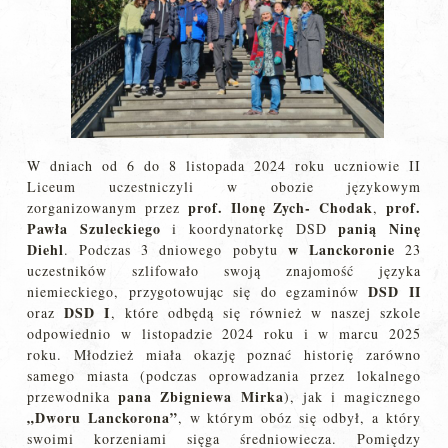
W dniach od 6 do 8 listopada 2024 roku uczniowie II
Liceum uczestniczyli w obozie językowym
prof. Ilonę Zych- Chodak
prof.
zorganizowanym przez
,
Pawła Szuleckiego
panią Ninę
i koordynatorkę DSD
Diehl
w Lanckoronie
. Podczas 3 dniowego pobytu
23
uczestników szlifowało swoją znajomość języka
DSD II
niemieckiego, przygotowując się do egzaminów
DSD I
oraz
, które odbędą się również w naszej szkole
odpowiednio w listopadzie 2024 roku i w marcu 2025
roku. Młodzież miała okazję poznać historię zarówno
samego miasta (podczas oprowadzania przez lokalnego
pana Zbigniewa Mirka
przewodnika
), jak i magicznego
„Dworu Lanckorona”
, w którym obóz się odbył, a który
swoimi korzeniami sięga średniowiecza. Pomiędzy