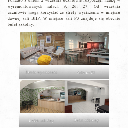
Ponadto z dniem 2 września uczniowie rozpoczęli naukę w
wyremontowanych salach 9, 26, 27. Od września
uczniowie mogą korzystać ze strefy wyciszenia w miejscu
dawnej sali BHP. W miejscu sali P3 znajduje się obecnie
bufet szkolny.
Strefa wyciszenia
Sala nr 27
Bufet szkolny
Bufet szkolny